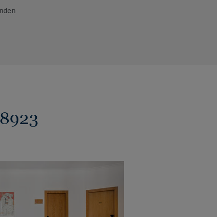
inden
 8923