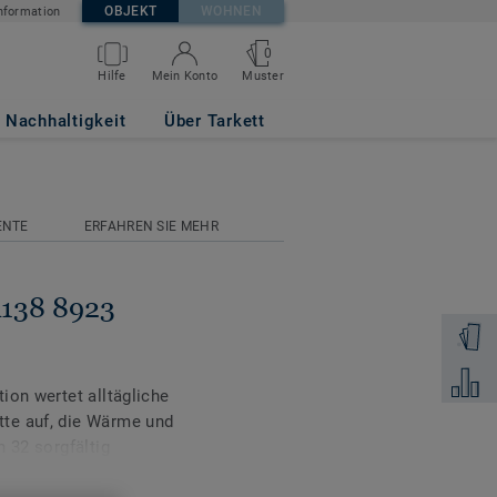
OBJEKT
WOHNEN
nformation
0
Muster
Hilfe
Mein Konto
Nachhaltigkeit
Über Tarkett
ENTE
ERFAHREN SIE MEHR
A138 8923
Muster 
Zum Ver
ion wertet alltägliche
te auf, die Wärme und
n 32 sorgfältig
ie gelungene Verbindung