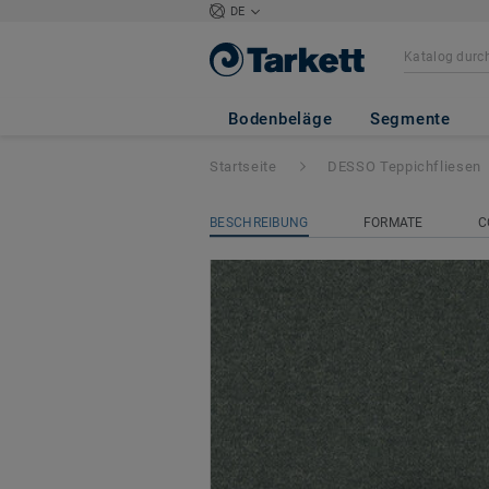
DE
DESSO Stratos
- 
Bodenbeläge
Segmente
Startseite
DESSO Teppichfliesen
BESCHREIBUNG
FORMATE
C