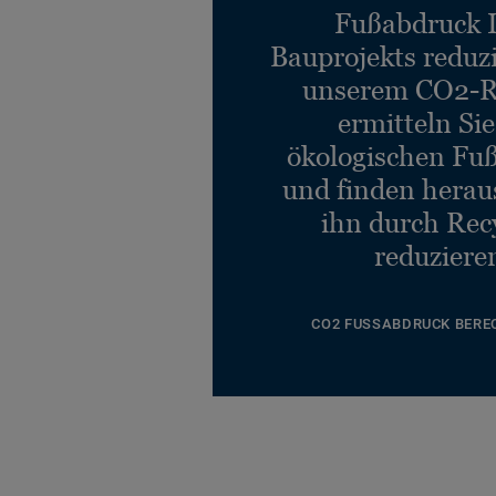
Fußabdruck 
Bauprojekts reduz
unserem CO2-R
ermitteln Si
ökologischen Fu
und finden heraus
ihn durch Rec
reduziere
CO2 FUSSABDRUCK BERE