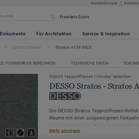
Kontaktformular
Kontakti
Erweiterte Suche
Stratos A138 8923
Dokumente
Für Architekten
Service & Inspiration
DESSO Stratos
Stratos A138 8923
O2 FUSSABDRUCK BERECHNEN
TECHNISCHE DATEN
DOKUM
DESSO Teppichfliesen
|
Circular Selection
DESSO Stratos - Stratos 
Die DESSO Stratos Teppichfliesen-Kollekt
Räume mit einer ausgewogenen Farbpalet
Komfort vermittelt. Mit einer Auswahl vo
Mehr anzeigen
abgestimmten Farben steht Stratos für d