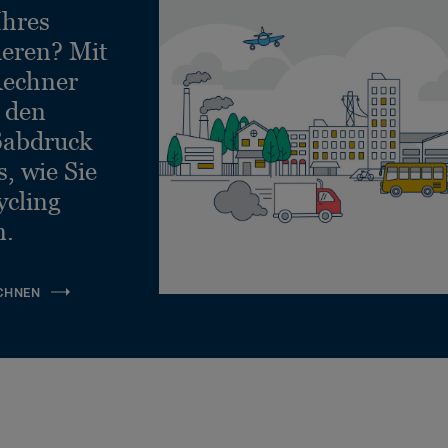
Ihres
ieren? Mit
echner
e den
ßabdruck
, wie Sie
ycling
n.
CHNEN