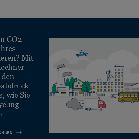
en CO2
Ihres
ieren? Mit
echner
e den
ßabdruck
, wie Sie
ycling
n.
CHNEN