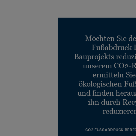
Möchten Sie d
Fußabdruck 
Bauprojekts reduz
unserem CO2-R
ermitteln Si
ökologischen Fu
und finden heraus
ihn durch Rec
reduziere
CO2 FUSSABDRUCK BERE