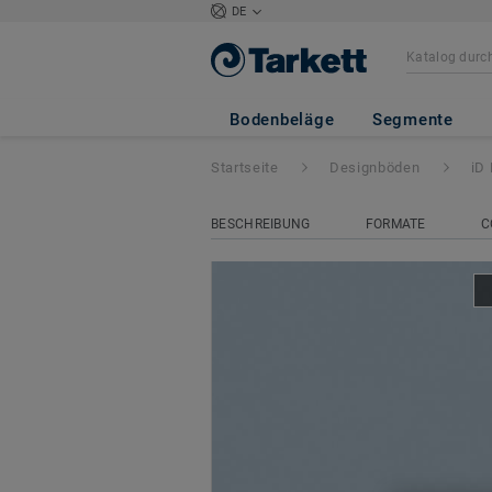
DE
iD Mixonomi
- T
Bodenbeläge
Segmente
Startseite
Designböden
iD
BESCHREIBUNG
FORMATE
C