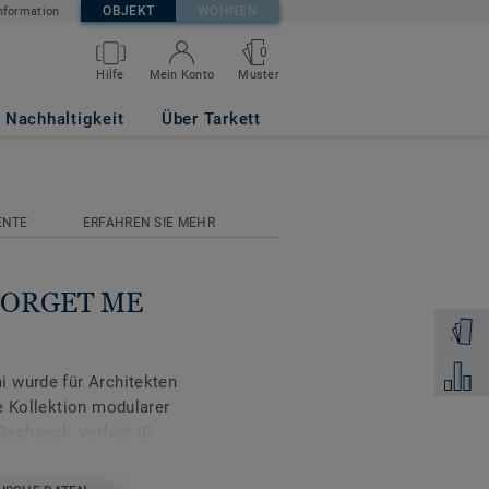
OBJEKT
WOHNEN
nformation
0
Muster
Hilfe
Mein Konto
Nachhaltigkeit
Über Tarkett
ENTE
ERFAHREN SIE MEHR
a FORGET ME
Muster 
Zum Ver
 wurde für Architekten
e Kollektion modularer
Sechseck, verfügt iD
ollständig miteinander
d auch in 3 Mini-