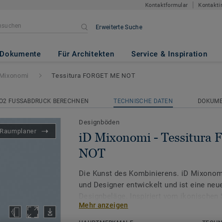
Kontaktformular
Kontakti
Erweiterte Suche
essitura FORGET ME NOT
Dokumente
Für Architekten
Service & Inspiration
 Mixonomi
Tessitura FORGET ME NOT
O2 FUSSABDRUCK BERECHNEN
TECHNISCHE DATEN
DOKUM
Designböden
Raumplaner
iD Mixonomi - Tessitur
NOT
Die Kunst des Kombinierens. iD Mixonomi
und Designer entwickelt und ist eine neu
Designbeläge. Inspiriert vom ikonischen 
Mehr anzeigen
Mixonomi über 7 grafische Formen, die v
kombiniert werden können.Die Dekore sin