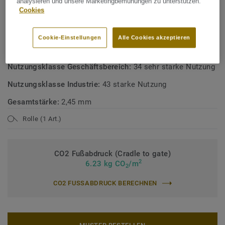
analysieren und unsere Marketingbemühungen zu unterstützen.
Cookies
TECHNISCHE DATEN
Produktart:
PVC Bodenbelag mit einer Schaumstoffschicht
Cookie-Einstellungen
Alle Cookies akzeptieren
Bindemittelgehalt:
Typ I
Nutzungsklasse Geschäftsbereich:
34 sehr starke Nutzung
Nutzungsklasse Industrie:
43 starke Nutzung
Gesamtstärke:
2,45 mm
Rolle (1 Art.)
CO2 Fußabdruck (Cradle to gate)
2
6.23 kg CO
/m
2
CO2 FUSSABDRUCK BERECHNEN