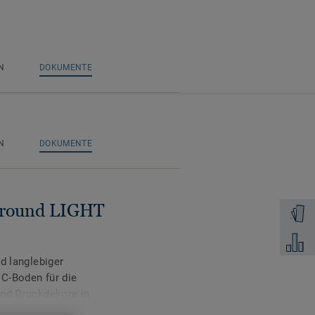
N
DOKUMENTE
N
DOKUMENTE
 Ground LIGHT
Muster 
Zum Ver
d langlebiger
C-Boden für die
und Druckdekore in
sich besonders für