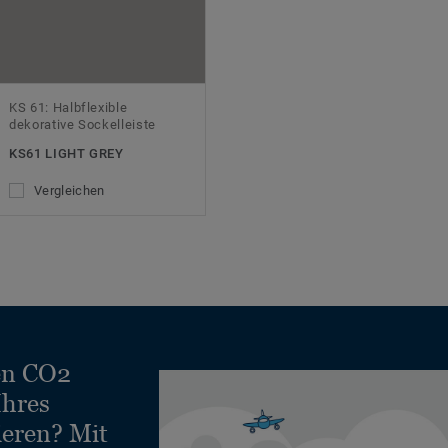
KS 61: Halbflexible
dekorative Sockelleiste
KS61 LIGHT GREY
Vergleichen
en CO2
Ihres
ieren? Mit