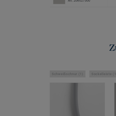
Art. 206027300
Z
Schweißschnur (1)
Sockelleiste (1