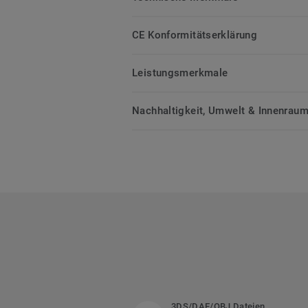
CE Konformitätserklärung
Leistungsmerkmale
Nachhaltigkeit, Umwelt & Innenrauml
3DS/DAE/OBJ Dateien