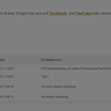
en Stand. Folgen Sie uns auf
Facebook
und
YouTube
oder abonn
men
Produktwerte
SO 11638
PVC Bodenbelag mit einer Schaumstoffschicht
SO 11638
Typ I
SO 10874
34 sehr starke Nutzung
SO 10874
43 starke Nutzung