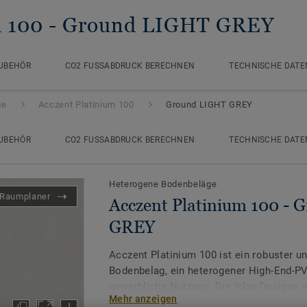
m 100
- Ground LIGHT GREY
UBEHÖR
CO2 FUSSABDRUCK BERECHNEN
TECHNISCHE DATE
ge
Acczent Platinium 100
Ground LIGHT GREY
UBEHÖR
CO2 FUSSABDRUCK BERECHNEN
TECHNISCHE DATE
Heterogene Bodenbeläge
Raumplaner
Acczent Platinium 100 -
GREY
Acczent Platinium 100 ist ein robuster un
Bodenbelag, ein heterogener High-End-PV
gewerbliche Nutzung. Die Inlay-Designs 
Mehr anzeigen
neutralen und lebendigen Farben eignen 