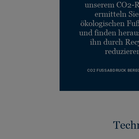
unserem CO2-R
ermitteln Si
ökologischen Fu
und finden heraus
ihn durch Rec
reduziere
CO2 FUSSABDRUCK BERE
Tech