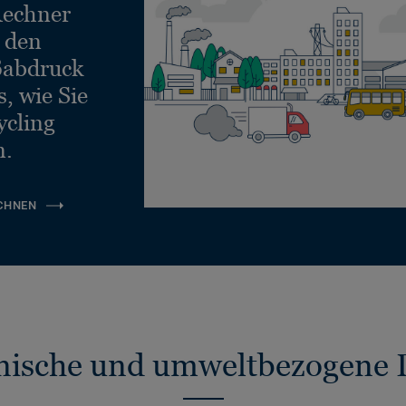
echner
e den
ßabdruck
, wie Sie
ycling
n.
CHNEN
nische und umweltbezogene 