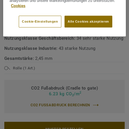
analysieren und unsere Marketingbemühungen zu unterstützen.
Cookies
TECHNISCHE DATEN
Produktart:
PVC Bodenbelag mit einer Schaumstoffschicht
Cookie-Einstellungen
Alle Cookies akzeptieren
Bindemittelgehalt:
Typ I
Nutzungsklasse Geschäftsbereich:
34 sehr starke Nutzung
Nutzungsklasse Industrie:
43 starke Nutzung
Gesamtstärke:
2,45 mm
Rolle (1 Art.)
CO2 Fußabdruck (Cradle to gate)
2
6.23 kg CO
/m
2
CO2 FUSSABDRUCK BERECHNEN