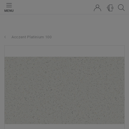
0
MENU
Acczent Platinium 100