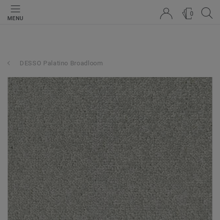
0
MENU
DESSO Palatino Broadloom