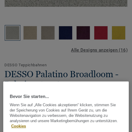
Alle Designs anzeigen (16)
DESSO Teppichbahnen
DESSO Palatino Broadloom -
Palatino A996 1101
Bevor Sie starten...
Wenn Sie auf „Alle Cookies akzeptieren“ klicken, stimmen Sie
Bei diesem Cradle to Cradle®-zertifizierten Teppichboden
der Speicherung von Cookies auf Ihrem Gerät zu, um die
handelt es sich um einen Kräuselvelours mit breiter
Websitenavigation zu verbessern, die Websitenutzung zu
analysieren und unsere Marketingbemühungen zu unterstützen.
Farbauswahl. Die kompakte Struktur von DESSO Palatino
Cookies
kombiniert stilvolle Wertigkeit mit Robustheit und