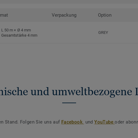
rmat
Verpackung
Option
L 50 m × Ø 4 mm
GREY
Gesamtstärke 4 mm
nische und umweltbezogene 
en Stand. Folgen Sie uns auf
Facebook
und
YouTube
oder abonn