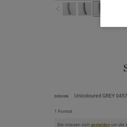
Alle De
Unicoloured GREY 045
DESIGN
1 Format
Sie müssen sich
um die W
anmelden