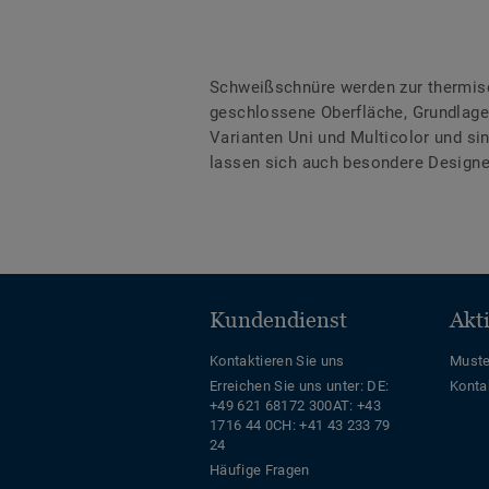
Schweißschnüre werden zur thermis
geschlossene Oberfläche, Grundlage 
Varianten Uni und Multicolor und s
lassen sich auch besondere Designe
Kundendienst
Akt
Kontaktieren Sie uns
Muste
Erreichen Sie uns unter:
DE:
Konta
+49 621 68172 300
AT: +43
1716 44 0
CH: +41 43 233 79
24
Häufige Fragen