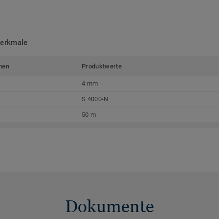
merkmale
men
Produktwerte
4 mm
S 4000-N
50 m
Dokumente