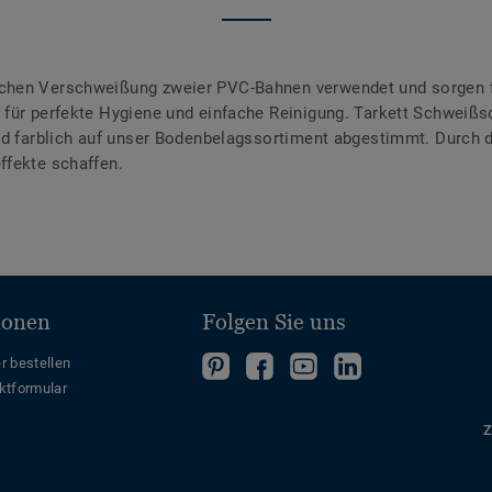
chen Verschweißung zweier PVC-Bahnen verwendet und sorgen f
für perfekte Hygiene und einfache Reinigung. Tarkett Schweißsc
ind farblich auf unser Bodenbelagssortiment abgestimmt. Durch
ffekte schaffen.
ionen
Folgen Sie uns
Folgen
Folgen
Folge
Folgen
r bestellen
ktformular
Sie
Sie
uns
Sie
uns
uns
auf
uns
Z
auf
auf
YouTube
auf
Pinterest
Facebook
LinkedIn