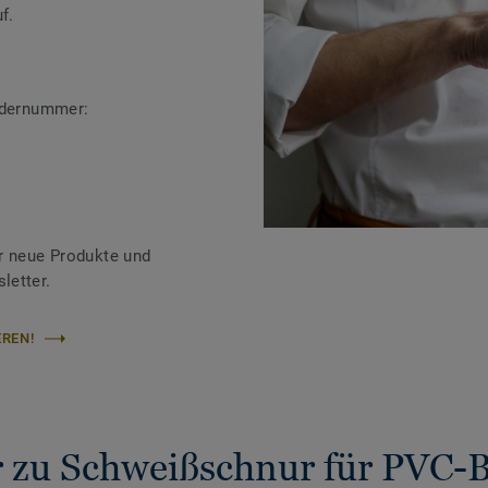
f.
ändernummer:
r neue Produkte und
letter.
REN!
 zu Schweißschnur für PVC-