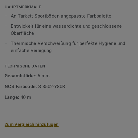
Sportböden angepasst. Eine thermische Verschweißung
HAUPTMERKMALE
sorgt für eine wasserdichte und geschlossene Oberfläche,
An Tarkett Sportböden angepasste Farbpalette
Grundlage für perfekte Hygiene und einfache Reinigung.
Entwickelt für eine wasserdichte und geschlossene
Oberfläche
Thermische Verschweißung für perfekte Hygiene und
einfache Reinigung
TECHNISCHE DATEN
Gesamtstärke:
5 mm
NCS Farbcode:
S 3502-Y80R
Länge:
40 m
Zum Vergleich hinzufügen