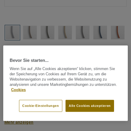
Alle Designs anzeigen (21)
Bevor Sie starten...
Tarkett Zubehör Komplettsortiment
|
Schweißschnüre
Wenn Sie auf „Alle Cookies akzeptieren“ klicken, stimmen Sie
Schweißschnur für Sportböden
der Speicherung von Cookies auf Ihrem Gerät zu, um die
Websitenavigation zu verbessern, die Websitenutzung zu
- Unicoloured GREY 0856
analysieren und unsere Marketingbemühungen zu unterstützen.
Cookies
Sportböden müssen die Sicherheit der Spieler während der
gesamten Nutzung des Bodens unterstützen. Die Sicherheit
Cookie-Einstellungen
Alle Cookies akzeptieren
des Spielers beginnt mit einer optimalen Verlegung und
passendem Zubehör, wie Schweißschnüre, zur thermischen
Mehr anzeigen
Verschweißung zweier Bodenbelagsbahnen. Unser
Sortiment an Schweißschnüren wurde farblich an unsere