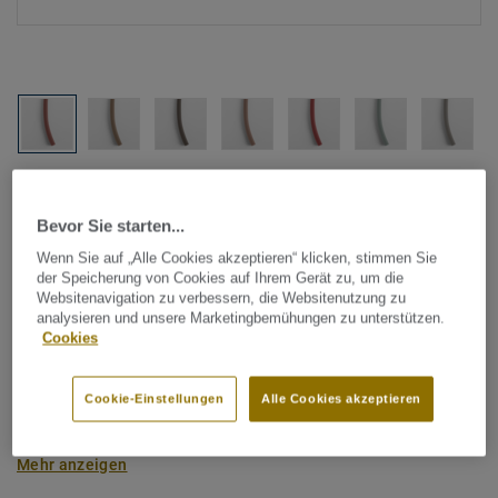
Alle Designs anzeigen (88)
Bevor Sie starten...
Tarkett Zubehör Komplettsortiment
|
Schweißschnüre
Wenn Sie auf „Alle Cookies akzeptieren“ klicken, stimmen Sie
Schmelzdraht für Linoleum -
der Speicherung von Cookies auf Ihrem Gerät zu, um die
Websitenavigation zu verbessern, die Websitenutzung zu
Unicoloured BLUSH 034
analysieren und unsere Marketingbemühungen zu unterstützen.
Cookies
Schmelzdraht wird zur thermischen Verschweißung zweier
Linoleum-Bahnen verwendet. Tarkett Schmelzdrähte sind
Cookie-Einstellungen
Alle Cookies akzeptieren
farblich auf unser Bodenbelagssortiment abgestimmt.
Durch die Verwendung von Kontrastfarben lassen sich auch
Mehr anzeigen
besondere Designeffekte schaffen.