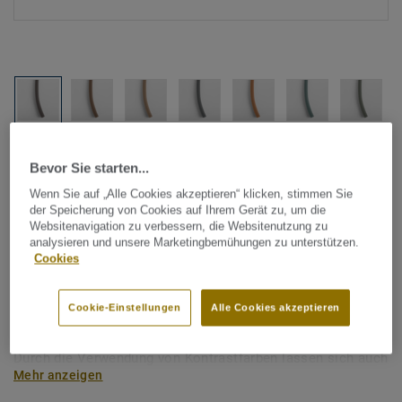
Alle Designs anzeigen (88)
Bevor Sie starten...
Wenn Sie auf „Alle Cookies akzeptieren“ klicken, stimmen Sie
Tarkett Zubehör Komplettsortiment
|
Schweißschnüre
der Speicherung von Cookies auf Ihrem Gerät zu, um die
Schmelzdraht für Linoleum -
Websitenavigation zu verbessern, die Websitenutzung zu
analysieren und unsere Marketingbemühungen zu unterstützen.
Unicoloured CHOCOLATE 632
Cookies
Schmelzdraht wird zur thermischen Verschweißung zweier
Cookie-Einstellungen
Alle Cookies akzeptieren
Linoleum-Bahnen verwendet. Tarkett Schmelzdrähte sind
farblich auf unser Bodenbelagssortiment abgestimmt.
Durch die Verwendung von Kontrastfarben lassen sich auch
Mehr anzeigen
besondere Designeffekte schaffen.