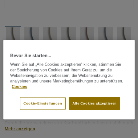
Alle Designs anzeigen (88)
Bevor Sie starten...
Wenn Sie auf „Alle Cookies akzeptieren“ klicken, stimmen Sie
Tarkett Zubehör Komplettsortiment
|
Schweißschnüre
der Speicherung von Cookies auf Ihrem Gerät zu, um die
Schmelzdraht für Linoleum -
Websitenavigation zu verbessern, die Websitenutzung zu
analysieren und unsere Marketingbemühungen zu unterstützen.
Unicoloured GREY 502
Cookies
Schmelzdraht wird zur thermischen Verschweißung zweier
Cookie-Einstellungen
Alle Cookies akzeptieren
Linoleum-Bahnen verwendet. Tarkett Schmelzdrähte sind
farblich auf unser Bodenbelagssortiment abgestimmt.
Durch die Verwendung von Kontrastfarben lassen sich auch
Mehr anzeigen
besondere Designeffekte schaffen.