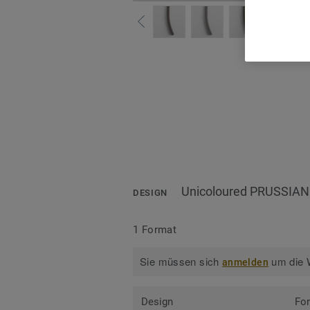
Alle
Unicoloured PRUSSIAN
DESIGN
1 Format
Sie müssen sich
um die W
anmelden
Design
Fo