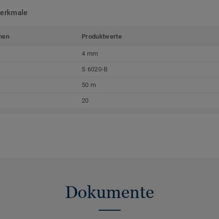
merkmale
men
Produktwerte
4 mm
S 6020-B
50 m
20
Dokumente