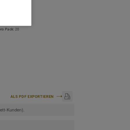
ISCHE DATEN
stärke:
4 mm
arbcode:
S 6020-B
:
50 m
pro Pack:
20
ALS PDF EXPORTIEREN
kett-Kunden).