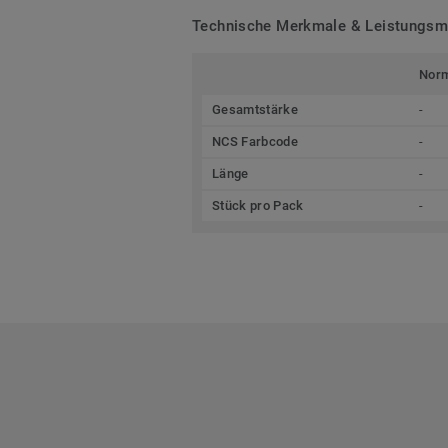
Technische Merkmale & Leistungs
Nor
Gesamtstärke
-
NCS Farbcode
-
Länge
-
Stück pro Pack
-