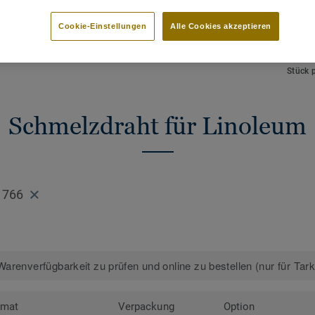
HAUPTMERKMALE
TECHN
Schmelzdraht zur thermischen
Gesamt
Cookie-Einstellungen
Alle Cookies akzeptieren
Verschweißung
NCS F
Perfekte Farbabstimmung
 Designs anzeigen (88)
Länge
Stück 
Schmelzdraht für Linoleum
 766
arenverfügbarkeit zu prüfen und online zu bestellen (nur für Tar
rmat
Verpackung
Option