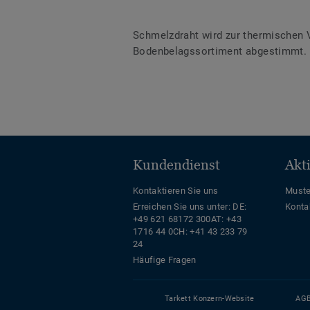
Schmelzdraht wird zur thermischen 
Bodenbelagssortiment abgestimmt. D
Kundendienst
Akt
Kontaktieren Sie uns
Muste
Erreichen Sie uns unter:
DE:
Konta
+49 621 68172 300
AT: +43
1716 44 0
CH: +41 43 233 79
24
Häufige Fragen
Tarkett Konzern-Website
AG