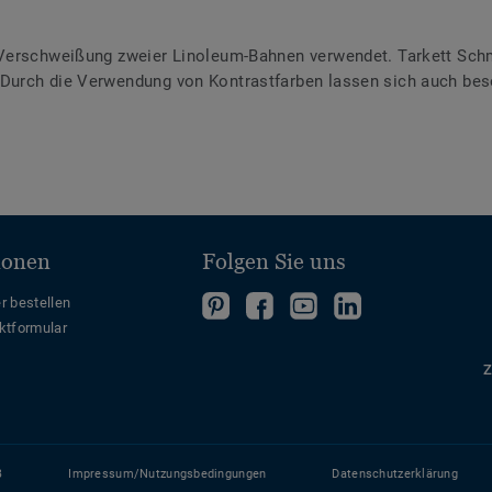
Verschweißung zweier Linoleum-Bahnen verwendet. Tarkett Schme
urch die Verwendung von Kontrastfarben lassen sich auch bes
ionen
Folgen Sie uns
Folgen
Folgen
Folge
Folgen
r bestellen
ktformular
Sie
Sie
uns
Sie
uns
uns
auf
uns
Z
auf
auf
YouTube
auf
Pinterest
Facebook
LinkedIn
B
Impressum/Nutzungsbedingungen
Datenschutzerklärung