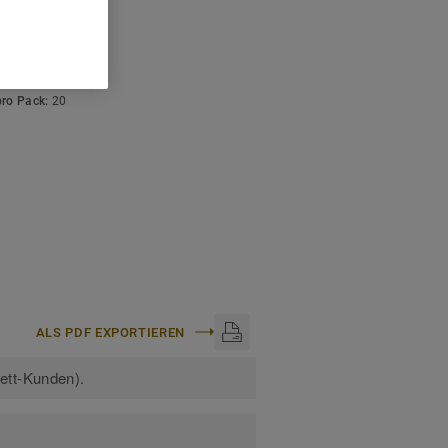
ISCHE DATEN
stärke:
4 mm
arbcode:
S 3010-Y
:
50 m
pro Pack:
20
ALS PDF EXPORTIEREN
kett-Kunden).