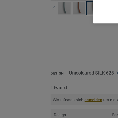
Alle
Unicoloured SILK 625
DESIGN
1 Format
Sie müssen sich
um die W
anmelden
Design
Fo