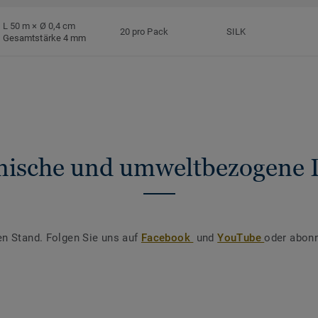
L 50 m × Ø 0,4 cm
20 pro Pack
SILK
Gesamtstärke 4 mm
nische und umweltbezogene 
en Stand. Folgen Sie uns auf
Facebook
und
YouTube
oder abonn