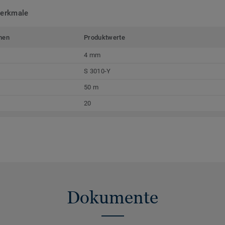
merkmale
men
Produktwerte
4 mm
S 3010-Y
50 m
20
Dokumente