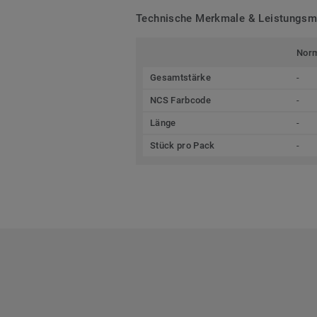
Technische Merkmale & Leistungs
Nor
Gesamtstärke
-
NCS Farbcode
-
Länge
-
Stück pro Pack
-