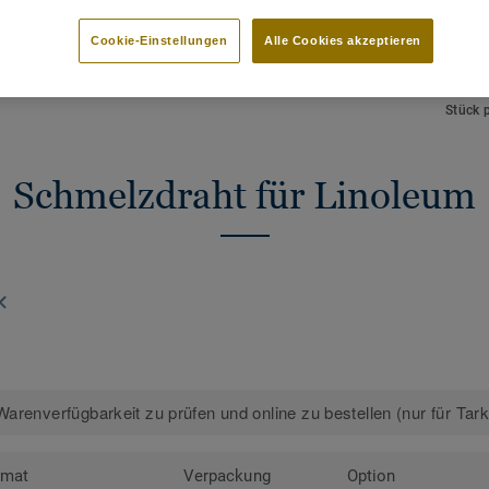
HAUPTMERKMALE
TECHN
Schmelzdraht zur thermischen
Gesamt
Cookie-Einstellungen
Alle Cookies akzeptieren
Verschweißung
NCS F
Perfekte Farbabstimmung
 Designs anzeigen (88)
Länge
Stück 
Schmelzdraht für Linoleum
arenverfügbarkeit zu prüfen und online zu bestellen (nur für Tar
rmat
Verpackung
Option