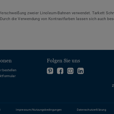
Verschweißung zweier Linoleum-Bahnen verwendet. Tarkett Schme
urch die Verwendung von Kontrastfarben lassen sich auch bes
ionen
Folgen Sie uns
Folgen
Folgen
Folge
Folgen
r bestellen
ktformular
Sie
Sie
uns
Sie
uns
uns
auf
uns
Z
auf
auf
YouTube
auf
Pinterest
Facebook
LinkedIn
B
Impressum/Nutzungsbedingungen
Datenschutzerklärung