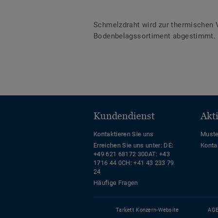
Schmelzdraht wird zur thermischen 
Bodenbelagssortiment abgestimmt. D
Kundendienst
Akt
Kontaktieren Sie uns
Muste
Erreichen Sie uns unter:
DE:
Konta
+49 621 68172 300
AT: +43
1716 44 0
CH: +41 43 233 79
24
Häufige Fragen
Tarkett Konzern-Website
AG