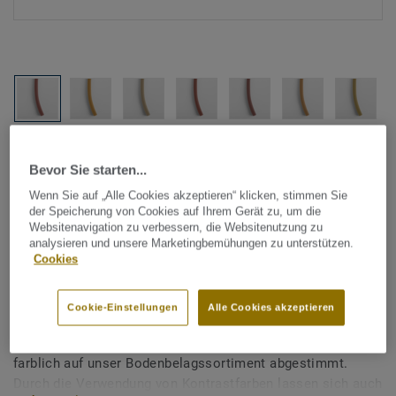
Alle Designs anzeigen (88)
Bevor Sie starten...
Tarkett Zubehör Komplettsortiment
|
Schweißschnüre
Wenn Sie auf „Alle Cookies akzeptieren“ klicken, stimmen Sie
der Speicherung von Cookies auf Ihrem Gerät zu, um die
Schmelzdraht für Linoleum -
Websitenavigation zu verbessern, die Websitenutzung zu
analysieren und unsere Marketingbemühungen zu unterstützen.
Unicoloured STRAWBERRY
Cookies
741
Cookie-Einstellungen
Alle Cookies akzeptieren
Schmelzdraht wird zur thermischen Verschweißung zweier
Linoleum-Bahnen verwendet. Tarkett Schmelzdrähte sind
farblich auf unser Bodenbelagssortiment abgestimmt.
Durch die Verwendung von Kontrastfarben lassen sich auch