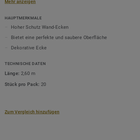
Mehr anzeigen
und geklebt werden. Die flexiblen Außenecken sind speziell
für das Abdecken unebener Ecken konzipiert und bieten
dank ihrer Flexibilität eine einfache Montage.
HAUPTMERKMALE
Hoher Schutz Wand-Ecken
Bietet eine perfekte und saubere Oberfläche
Dekorative Ecke
TECHNISCHE DATEN
Länge:
2,60 m
Stück pro Pack:
20
Zum Vergleich hinzufügen