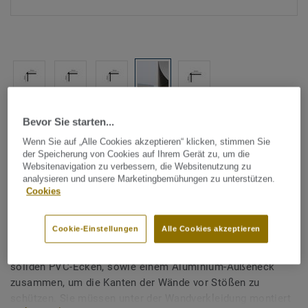
Alle Designs anzeigen (5)
Bevor Sie starten...
Wenn Sie auf „Alle Cookies akzeptieren“ klicken, stimmen Sie
Tarkett Zubehör Komplettsortiment
|
Profile & Verlegeabschluss
der Speicherung von Cookies auf Ihrem Gerät zu, um die
SET-IN Außeneckprofile für
Websitenavigation zu verbessern, die Websitenutzung zu
analysieren und unsere Marketingbemühungen zu unterstützen.
Wände - SET IN COR PVC
Cookies
SOLID-WHITE
Cookie-Einstellungen
Alle Cookies akzeptieren
Unsere SET-IN Außenecken setzen sich aus flexiblen und
soliden PVC-Ecken, sowie einem Aluminium-Außeneck
zusammen, um die Kanten der Wände vor Stößen zu
schützen. Sie müssen unter der Wandverkleidung montiert