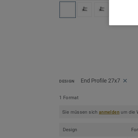
All
End Profile 27x7
DESIGN
1 Format
Sie müssen sich
um die W
anmelden
Design
Fo