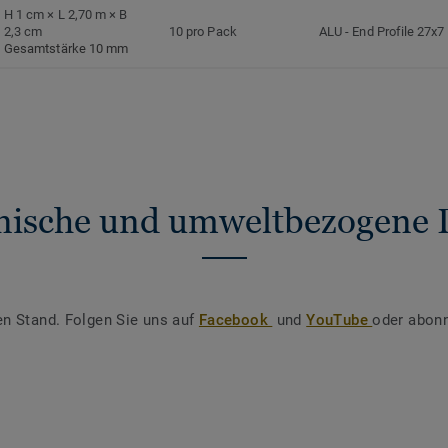
H 1 cm × L 2,70 m × B
2,3 cm
10 pro Pack
ALU
-
End Profile 27x7
Gesamtstärke 10 mm
nische und umweltbezogene 
en Stand. Folgen Sie uns auf
Facebook
und
YouTube
oder abonn