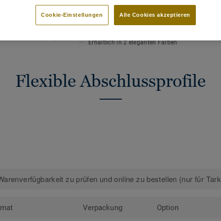
HAUPTMERKMALE
TECHN
Hohe Widerstandsfähigkeit
Gesamt
Cookie-Einstellungen
Alle Cookies akzeptieren
Gerippte Oberfläche für
Länge
Rutschfestigkeit
e Designs anzeigen (3)
Stück 
Erhältlich in 2 eleganten Farben
Flexible Abschlussprofile
arenverfügbarkeit zu prüfen und online zu bestellen (nur für Tar
rmat
Verpackung
Option