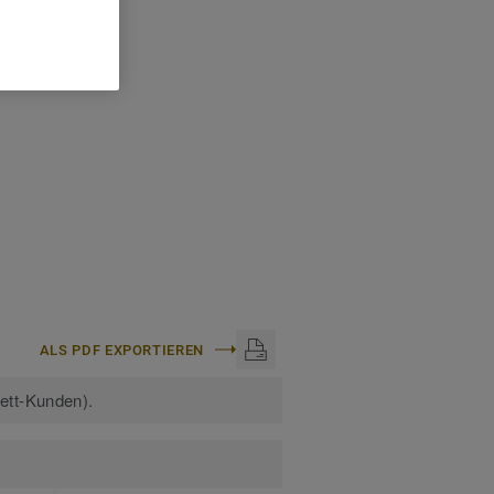
ISCHE DATEN
stärke:
10 mm
:
2,70 m
pro Pack:
10
ALS PDF EXPORTIEREN
kett-Kunden).