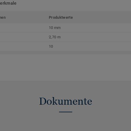
merkmale
men
Produktwerte
10 mm
2,70 m
10
Dokumente