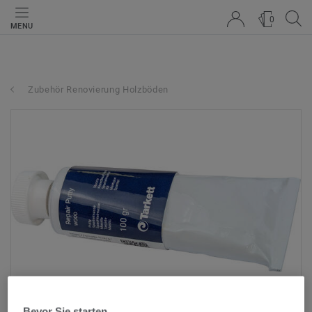
0
MENU
Zubehör Renovierung Holzböden
Bevor Sie starten...