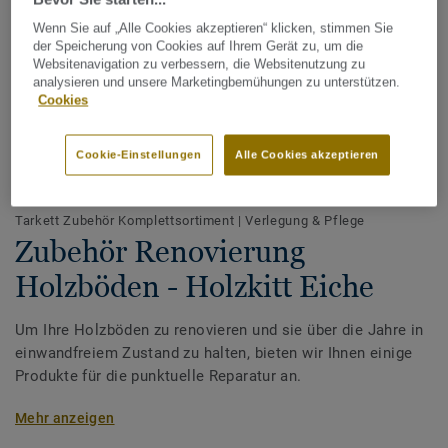
Wenn Sie auf „Alle Cookies akzeptieren“ klicken, stimmen Sie
der Speicherung von Cookies auf Ihrem Gerät zu, um die
Websitenavigation zu verbessern, die Websitenutzung zu
analysieren und unsere Marketingbemühungen zu unterstützen.
Cookies
Cookie-Einstellungen
Alle Cookies akzeptieren
Alle Designs anzeigen (21)
Tarkett Zubehör Komplettsortiment
|
Verlegung & Pflege
Zubehör Renovierung
Holzböden - Holzkitt Eiche
Um Ihre Holzböden zu renovieren und sie über die Jahre in
einwandfreiem Zustand zu halten, bieten wir Ihnen einige
Produkte für die punktuelle Reparatur an.
Mehr anzeigen
Unsere Reparaturboxen enthalten Schmelzkit in
verschiedenen Farben. Diese können gemischt werden,