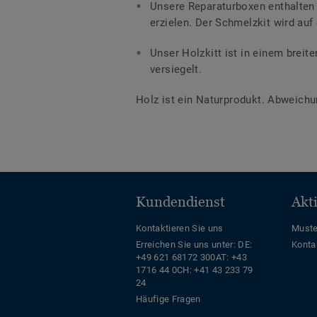
Unsere Reparaturboxen enthalten
erzielen. Der Schmelzkit wird auf
Unser Holzkitt ist in einem breit
versiegelt.
Holz ist ein Naturprodukt. Abweichu
Kundendienst
Akt
Kontaktieren Sie uns
Muste
Erreichen Sie uns unter:
DE:
Konta
+49 621 68172 300
AT: +43
1716 44 0
CH: +41 43 233 79
24
Häufige Fragen