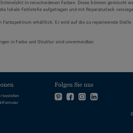
 Schmelzkit in verschiedenen Farben. Diese können gemischt we
 die lokale Fehlstelle aufgetragen und mit Reparaturlack versiege
en Farbspektrum erhältlich. Er wird auf die zu reparierende Stell
ngen in Farbe und Struktur sind unvermeidbar.
ionen
Folgen Sie uns
Folgen
Folgen
Folge
Folgen
r bestellen
ktformular
Sie
Sie
uns
Sie
uns
uns
auf
uns
Z
auf
auf
YouTube
auf
Pinterest
Facebook
LinkedIn