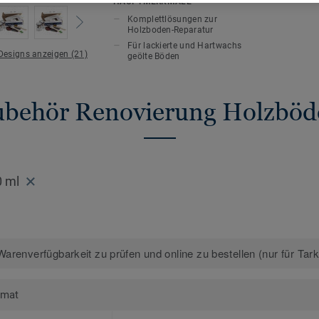
HAUPTMERKMALE
Farben. Diese können gemischt werde
Komplettlösungen zur
Farbton zu erzielen. Der Schmelzkit wi
Holzboden-Reparatur
Fehlstelle aufgetragen und mit Repara
Für lackierte und Hartwachs
 Designs anzeigen (21)
geölte Böden
Unser Holzkitt ist in einem breiten Fa
wird auf die zu reparierende Stelle au
ubehör Renovierung Holzböd
Reparaturlack versiegelt.
Holz ist ein Naturprodukt. Abweichungen 
sind unvermeidbar.
0 ml
arenverfügbarkeit zu prüfen und online zu bestellen (nur für Tar
rmat