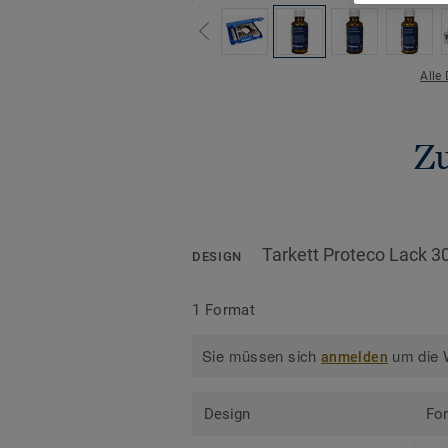
Alle
Z
Tarkett Proteco Lack 3
DESIGN
1 Format
Sie müssen sich
um die W
anmelden
Design
Fo