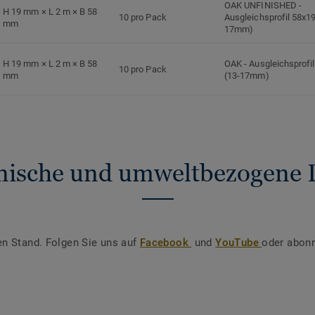
OAK UNFINISHED
-
H 19 mm × L 2 m × B 58
10 pro Pack
Ausgleichsprofil 58x19
mm
17mm)
H 19 mm × L 2 m × B 58
OAK
-
Ausgleichsprofi
10 pro Pack
mm
(13-17mm)
nische und umweltbezogene 
en Stand. Folgen Sie uns auf
Facebook
und
YouTube
oder abonn