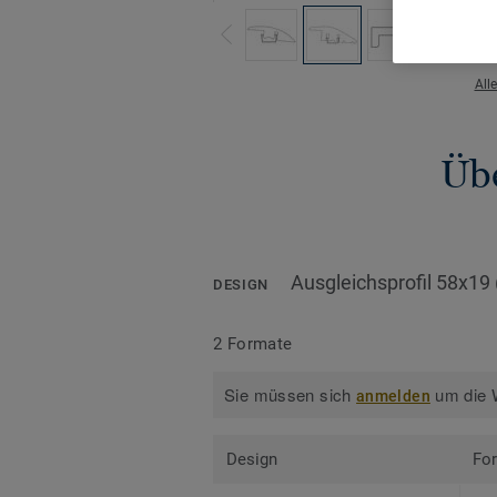
All
Übe
Ausgleichsprofil 58x1
DESIGN
2 Formate
Sie müssen sich
um die W
anmelden
Design
Fo