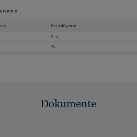
merkmale
men
Produktwerte
2 m
10
Dokumente