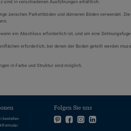
 sind in verschiedenen Ausführungen erhältlich:
änge zwischen Parkettböden und dünneren Böden verwendet. Die P
ann.
wenn ein Abschluss erforderlich ist, und um eine Dehnungsfuge 
enflächen erforderlich, bei denen der Boden geteilt werden mus
ngen in Farbe und Struktur sind möglich.
ionen
Folgen Sie uns
Folgen
Folgen
Folge
Folgen
r bestellen
ktformular
Sie
Sie
uns
Sie