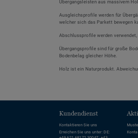
Übergangsleisten aus massivem Holz
Ausgleichsprofile werden für Überg
welcher sich das Parkett bewegen k
Abschlussprofile werden verwendet, 
Übergangsprofile sind für große Bod
Bodenbelag gleicher Höhe.
Holz ist ein Naturprodukt. Abweichu
Kundendienst
Akt
Kontaktieren Sie uns
Muste
Erreichen Sie uns unter:
DE:
Konta
+49 621 68172 300
AT: +43