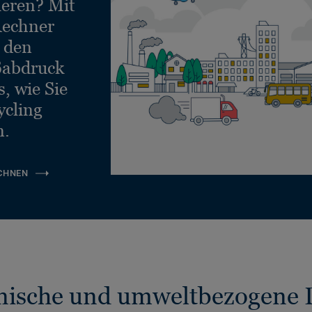
ieren? Mit
echner
e den
ßabdruck
, wie Sie
ycling
n.
CHNEN
nische und umweltbezogene 