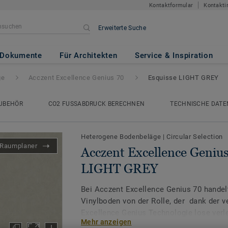
Kontaktformular
Kontakti
Erweiterte Suche
ce Genius 70
- Esquisse LIGHT
Dokumente
Für Architekten
Service & Inspiration
ge
Acczent Excellence Genius 70
Esquisse LIGHT GREY
UBEHÖR
CO2 FUSSABDRUCK BERECHNEN
TECHNISCHE DATE
Heterogene Bodenbeläge
|
Circular Selection
Raumplaner
Acczent Excellence Genius
LIGHT GREY
Bei Acczent Excellence Genius 70 handel
Vinylboden von der Rolle, der dank der v
Excellence Genius Technologie lose verle
Mehr anzeigen
Bodenbelag für Neubau oder Renovierung