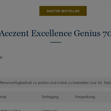
kreislauffähigen Bodenbelagskollektione
nach dem Gebrauch.
MUSTER BESTELLEN
Mehr über unsere heterogenen Bodenbelä
Heterogene Bodenbeläge
Acczent Excellence Genius 7
arenverfügbarkeit zu prüfen und online zu bestellen (nur für Tar
rmat
Verlegung
Verpackung
Rolle 2 x 23 m
Loose-Lay