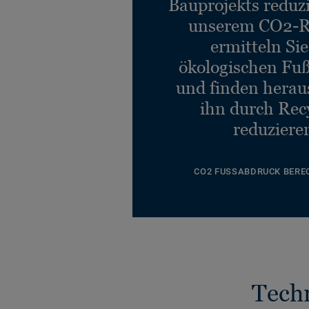
Bauprojekts reduz
unserem CO2-R
ermitteln Si
ökologischen Fu
und finden heraus
ihn durch Rec
reduziere
CO2 FUSSABDRUCK BERE
Tech