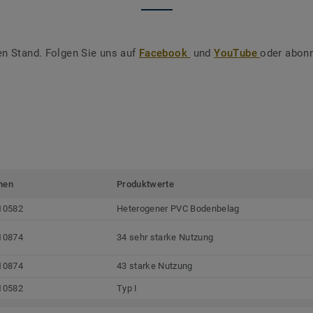
en Stand. Folgen Sie uns auf
Facebook
und
YouTube
oder abonn
men
Produktwerte
10582
Heterogener PVC Bodenbelag
10874
34 sehr starke Nutzung
10874
43 starke Nutzung
10582
Typ I