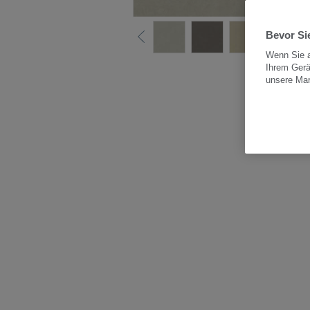
Bevor Sie
Wenn Sie a
Ihrem Gerä
Alle
unsere Ma