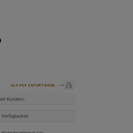
n. Recyclingfähig auch
ge erfahren:
0
ALS PDF EXPORTIEREN
kett-Kunden).
Verfügbarkeit
Mindestbestellmenge 5 m²