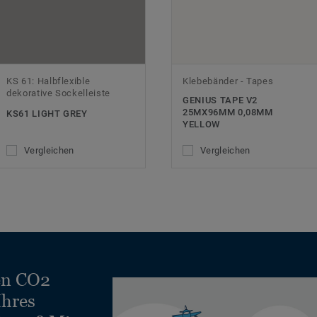
KS 61: Halbflexible
Klebebänder - Tapes
dekorative Sockelleiste
GENIUS TAPE V2
25MX96MM 0,08MM
KS61 LIGHT GREY
YELLOW
Vergleichen
Vergleichen
en CO2
Ihres