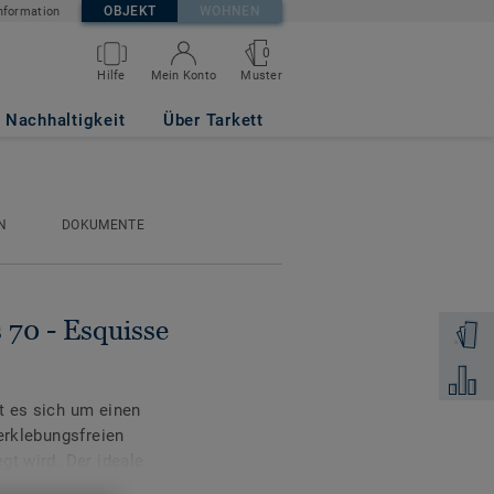
OBJEKT
WOHNEN
nformation
0
Muster
Hilfe
Mein Konto
 GREY
Nachhaltigkeit
Über Tarkett
N
DOKUMENTE
 70 - Esquisse
Muster 
Zum Ver
t es sich um einen
erklebungsfreien
gt wird. Der ideale
en, die über Nacht