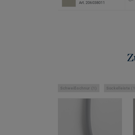
Art. 206038011
Z
Schweißschnur (1)
Sockelleiste (1