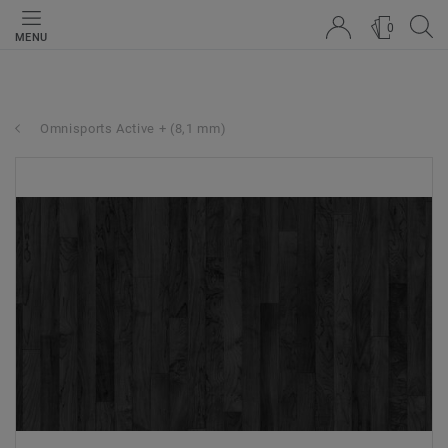
0
MENU
Omnisports Active + (8,1 mm)