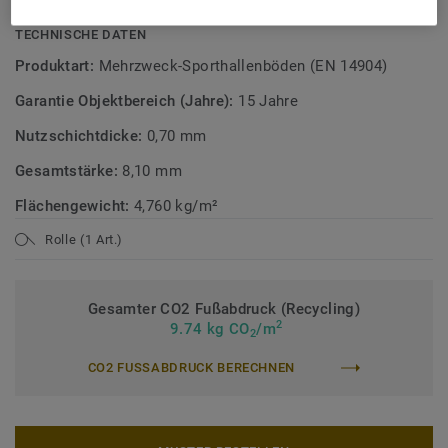
TECHNISCHE DATEN
Produktart:
Mehrzweck-Sporthallenböden (EN 14904)
Garantie Objektbereich (Jahre):
15 Jahre
Nutzschichtdicke:
0,70 mm
Gesamtstärke:
8,10 mm
Flächengewicht:
4,760 kg/m²
Rolle (1 Art.)
Gesamter CO2 Fußabdruck (Recycling)
2
9.74 kg CO
/m
2
CO2 FUSSABDRUCK BERECHNEN