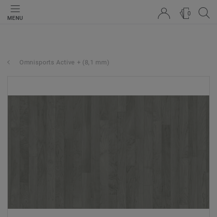
0
MENU
Omnisports Active + (8,1 mm)