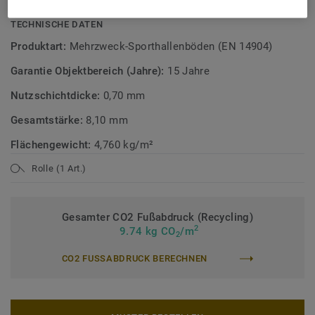
TECHNISCHE DATEN
Produktart:
Mehrzweck-Sporthallenböden (EN 14904)
Garantie Objektbereich (Jahre):
15 Jahre
Nutzschichtdicke:
0,70 mm
Gesamtstärke:
8,10 mm
Flächengewicht:
4,760 kg/m²
Rolle (1 Art.)
Gesamter CO2 Fußabdruck (Recycling)
2
9.74 kg CO
/m
2
CO2 FUSSABDRUCK BERECHNEN