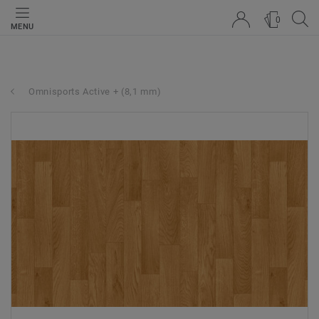
0
MENU
Omnisports Active + (8,1 mm)