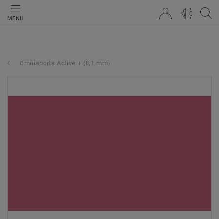
0
MENU
Omnisports Active + (8,1 mm)