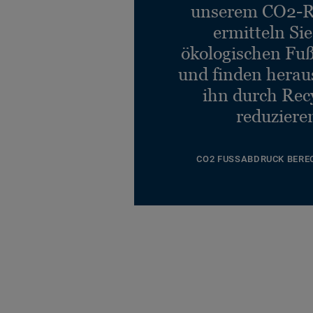
unserem CO2-R
ermitteln Si
ökologischen Fu
und finden heraus
ihn durch Rec
reduziere
CO2 FUSSABDRUCK BERE