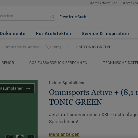
Kontaktformular
Kontakti
Erweiterte Suche
e + (8,1 mm)
- Uni TONIC GRE
Dokumente
Für Architekten
Service & Inspiration
Omnisports Active + (8,1 mm)
Uni TONIC GREEN
UBEHÖR
CO2 FUSSABDRUCK BERECHNEN
TECHNISCHE DATE
Indoor Sportböden
Raumplaner
Omnisports Active + (8,1
TONIC GREEN
Jetzt mit unserer neuen X3LT-Technologie
Spielerlebnis!
Mehr anzeigen
Omnisports Active+ (8,1 mm) ist ein P2-V