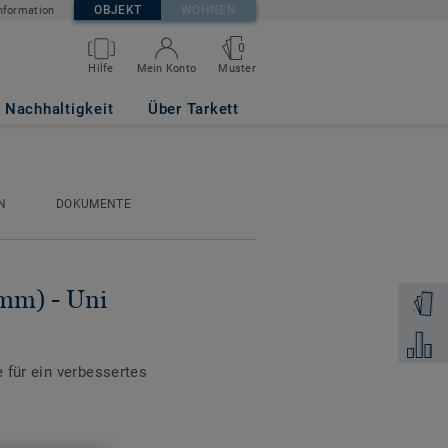
OBJEKT
WOHNEN
nformation
0
Muster
Hilfe
Mein Konto
EN
Nachhaltigkeit
Über Tarkett
N
DOKUMENTE
 mm) - Uni
Muster 
Zum Ver
 für ein verbessertes
inyl-Sportboden, der die