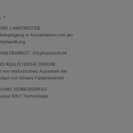
 +
UND LANGFRISTIGE
enprägung in Kombination mit der
nbehandlung
ALTBARKEIT: Vinylnutzschicht
D REALISTISCHE DEKORE :
r ein realistisches Aussehen der
rben mit höhere Farbintensität
G UND VERBESSERTES
usive X3LT Technologie