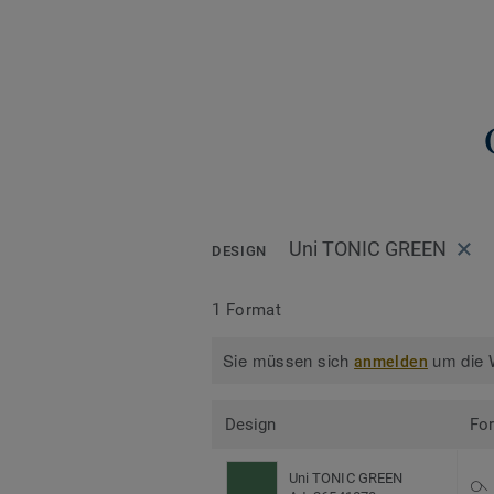
Uni TONIC GREEN
DESIGN
1 Format
Sie müssen sich
um die W
anmelden
Design
Fo
Uni TONIC GREEN