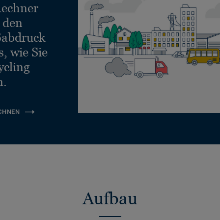
echner
e den
ßabdruck
, wie Sie
ycling
n.
CHNEN
Aufbau