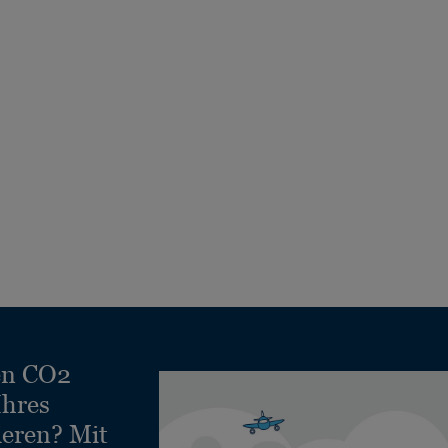
en CO2
Ihres
ieren? Mit