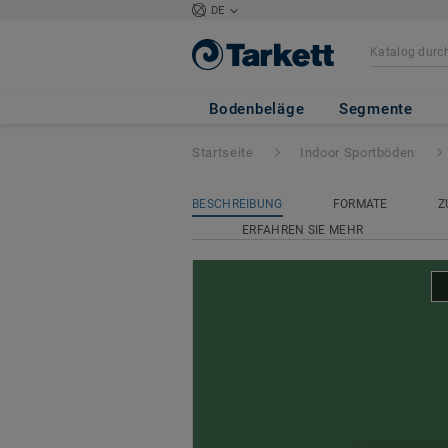
DE
Omnisports Activ
Bodenbeläge
Segmente
Startseite
Indoor Sportböden
BESCHREIBUNG
FORMATE
Z
ERFAHREN SIE MEHR