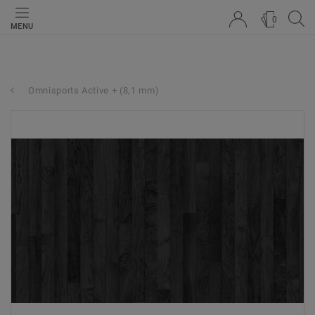
0
MENU
Omnisports Active + (8,1 mm)