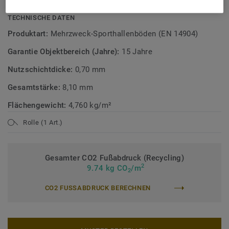
TECHNISCHE DATEN
Produktart:
Mehrzweck-Sporthallenböden (EN 14904)
Garantie Objektbereich (Jahre):
15 Jahre
Nutzschichtdicke:
0,70 mm
Gesamtstärke:
8,10 mm
Flächengewicht:
4,760 kg/m²
Rolle (1 Art.)
Gesamter CO2 Fußabdruck (Recycling)
2
9.74 kg CO
/m
2
CO2 FUSSABDRUCK BERECHNEN