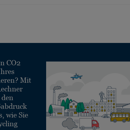
en CO2
Ihres
ieren? Mit
echner
e den
ßabdruck
, wie Sie
ycling