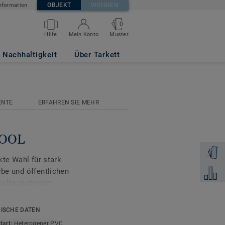
OBJEKT
WOHNEN
nformation
0
Muster
Hilfe
Mein Konto
Nachhaltigkeit
Über Tarkett
ENTE
ERFAHREN SIE MEHR
 COOL
Muster 
ekte Wahl für stark
rbe und öffentlichen
Zum Ver
hwalbenschwanz-
ll und ohne Klebstoff
was
ISCHE DATEN
Renovierungen besonders
tart:
Heterogener PVC