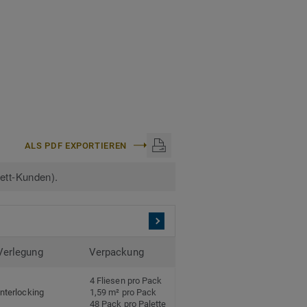
n. Recyclingfähig auch
:
Tarkett Designboden
ALS PDF EXPORTIEREN
kett-Kunden).
Verlegung
Verpackung
4 Fliesen pro Pack
Interlocking
1,59 m² pro Pack
48 Pack pro Palette