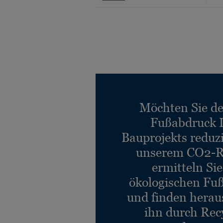
Möchten Sie d
Fußabdruck 
Bauprojekts reduz
unserem CO2-R
ermitteln Si
ökologischen Fu
und finden heraus
ihn durch Rec