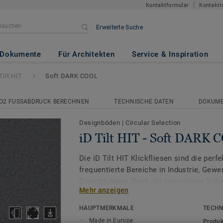
Kontaktformular
Kontakti
Erweiterte Suche
t DARK COOL
Dokumente
Für Architekten
Service & Inspiration
Tilt HIT
Soft DARK COOL
O2 FUSSABDRUCK BERECHNEN
TECHNISCHE DATEN
DOKUM
Designböden
|
Circular Selection
iD Tilt HIT - Soft DARK
Die iD Tilt HIT Klickfliesen sind die perf
frequentierte Bereiche in Industrie, Gewe
Einrichtungen. Dank der innovativen Sc
Mehr anzeigen
Verbindung lassen sich die Fliesen schne
auf den meisten Untergründen verlegen, 
HAUPTMERKMALE
TECHN
Betriebsunterbrechungen minimiert und 
Made in Europe
Produk