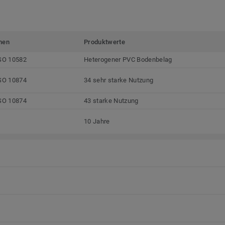
men
Produktwerte
SO 10582
Heterogener PVC Bodenbelag
SO 10874
34 sehr starke Nutzung
SO 10874
43 starke Nutzung
10 Jahre