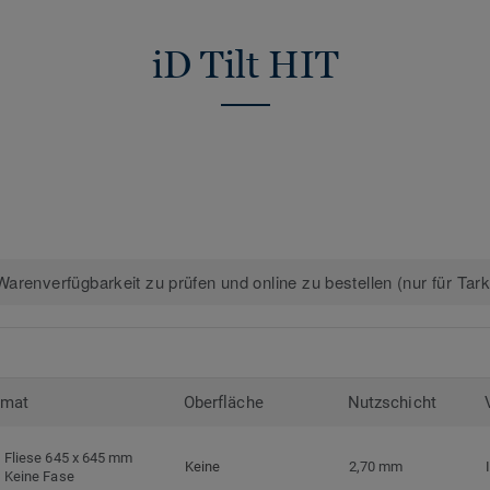
kreislauffähigen Bodenbelagskollektione
nach dem Gebrauch.
iD Tilt HIT
Mehr über Tarkett Designböden erfahren
arenverfügbarkeit zu prüfen und online zu bestellen (nur für Tar
rmat
Oberfläche
Nutzschicht
Fliese 645 x 645 mm
Keine
2,70 mm
Keine Fase