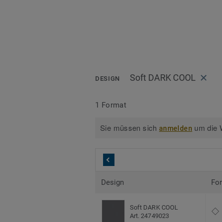
Soft DARK COOL
DESIGN
1 Format
Sie müssen sich
um die W
anmelden
Design
Fo
Soft DARK COOL
Art. 24749023