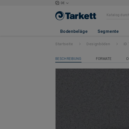
DE
iD Tilt HIT
- Sof
Bodenbeläge
Segmente
Startseite
Designböden
iD 
BESCHREIBUNG
FORMATE
C