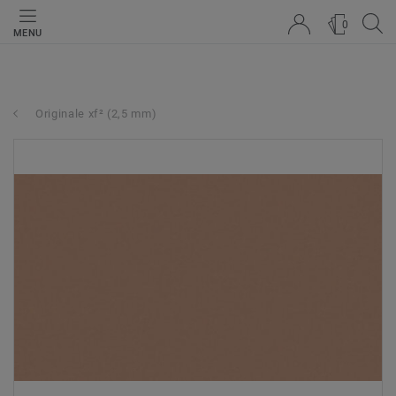
0
MENU
Originale xf² (2,5 mm)