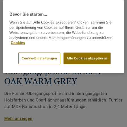
Bevor Sie starten...
Wenn Sie auf „Alle Cookies akzeptieren“ klicken, stimmen Sie
der Speicherung von Cookies auf Ihrem Gerät zu, um die
Websitenavigation zu verbessern, die Websitenutzung zu
analysieren und unsere Marketingbemühungen zu unterstützen.
Cookies
Alle Designs anzeigen (14)
Cookie-Einstellungen
Alle Cookies akzeptieren
Tarkett Zubehör Komplettsortiment
|
Profile & Verlegeabschluss
Übergangsprofile furniert -
OAK WARM GREY
Die Furnier-Übergangsprofile sind in den gängigsten
Holzfarben und Oberflächenausführungen erhältlich. Furnier
auf MDF-Konstruktion in 2,4 Meter Länge.
Geeignet zur Überbrückung von 13-16 mm dicken
Mehr anzeigen
Böden.Holz ist ein Naturprodukt. Abweichungen in Farbe