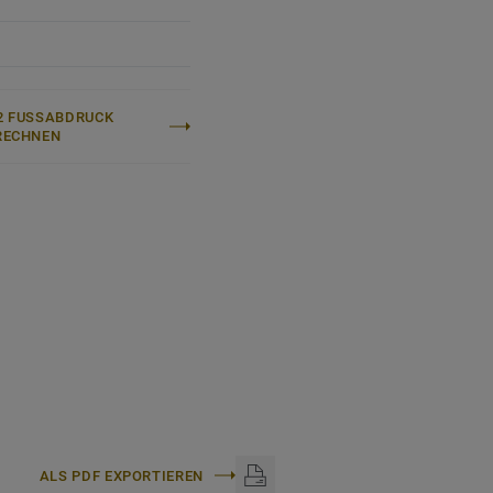
 unseremEcoBase-
kett Circular Selection
,
en
g auch nach dem
 FUSSABDRUCK B
ECHNEN
n:
DESSO
ALS PDF EXPORTIEREN