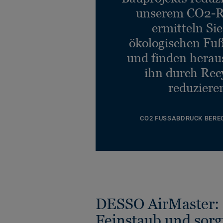
unserem CO2-R
ermitteln Si
ökologischen Fu
und finden heraus
ihn durch Rec
reduziere
CO2 FUSSABDRUCK BERE
DESSO AirMaster: 
Feinstaub und sorg