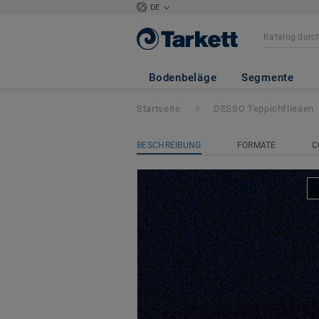
DE
DESSO AirMaster 
50x50
Bodenbeläge
Segmente
Startseite
DESSO Teppichfliesen
BESCHREIBUNG
FORMATE
C