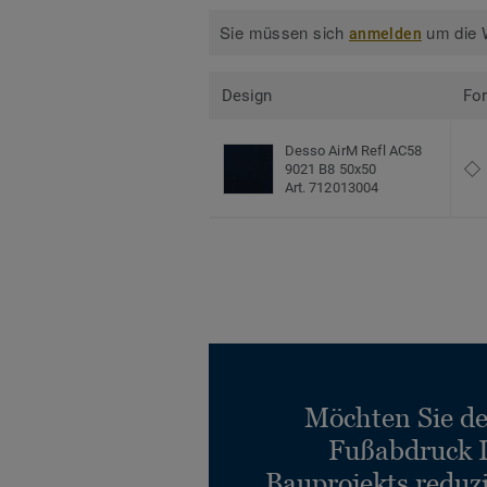
Sie müssen sich
um die W
anmelden
Design
Fo
Desso AirM Refl AC58
9021 B8 50x50
Art. 712013004
Möchten Sie d
Fußabdruck 
Bauprojekts reduz