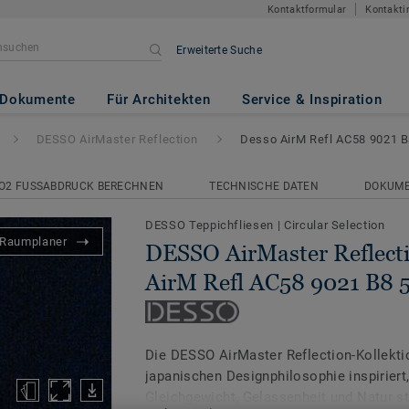
Kontaktformular
Kontakti
Erweiterte Suche
Reflection
- Desso AirM Refl 
Dokumente
Für Architekten
Service & Inspiration
DESSO AirMaster Reflection
Desso AirM Refl AC58 9021 
O2 FUSSABDRUCK BERECHNEN
TECHNISCHE DATEN
DOKUM
DESSO Teppichfliesen
|
Circular Selection
Raumplaner
DESSO AirMaster Reflecti
AirM Refl AC58 9021 B8 
Die DESSO AirMaster Reflection-Kollektio
japanischen Designphilosophie inspiriert,
Gleichgewicht, Gelassenheit und Natur s