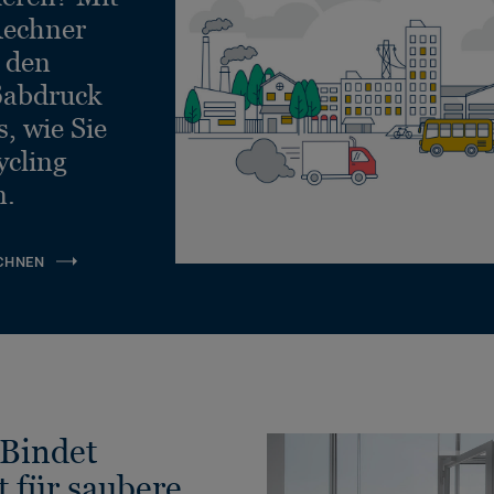
echner
e den
ßabdruck
, wie Sie
ycling
n.
CHNEN
Bindet
t für saubere