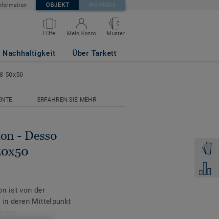
OBJEKT
WOHNEN
nformation
0
AC58 9021 B8
Muster
Hilfe
Mein Konto
Nachhaltigkeit
Über Tarkett
B8 50x50
ENTE
ERFAHREN SIE MEHR
on - Desso
Muster 
50x50
Zum Ver
n ist von der
 in deren Mittelpunkt
tehen.