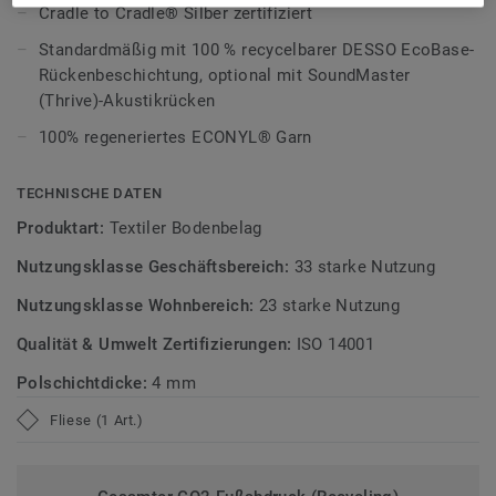
Cradle to Cradle® Silber zertifiziert
Umgebungen, wie z. B. ein ruhiges Spa, ein modernes
Boutique-Hotel und einen einladenden Arbeitsplatz.
Standardmäßig mit 100 % recycelbarer DESSO EcoBase-
Rückenbeschichtung, optional mit SoundMaster
Erfahren Sie mehr über
DESSO Airmaster
und wie er zur
(Thrive)-Akustikrücken
Feinstaubreduktion beiträgt.
100% regeneriertes ECONYL® Garn
DESSO AirMaster ist standardmäßig mit unseremEcoBase-
Rücken ausgestattet und Teil unserer
Tarkett Circular
TECHNISCHE DATEN
Selection
, unseren nachhaltigen und kreislauffähigen
Produktart:
Textiler Bodenbelag
Bodenbelagskollektionen. Recyclingfähig auch nach dem
Nutzungsklasse Geschäftsbereich:
33 starke Nutzung
Gebrauch.
Nutzungsklasse Wohnbereich:
23 starke Nutzung
Mehr über DESSO Teppichfliesen erfahren:
DESSO
Teppichfliesen
.
Qualität & Umwelt Zertifizierungen:
ISO 14001
Polschichtdicke:
4 mm
Fliese (1 Art.)