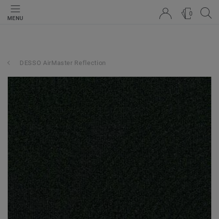
0
MENU
DESSO AirMaster Reflection