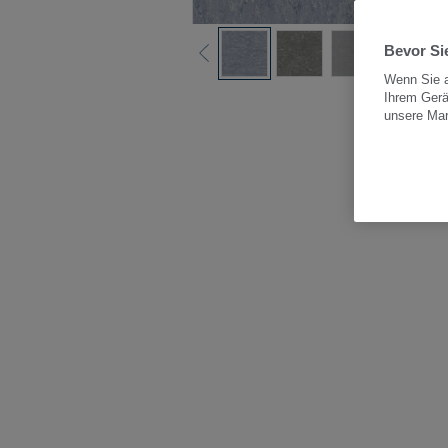
Bevor Sie
Wenn Sie a
Ihrem Gerä
Alle
unsere Ma