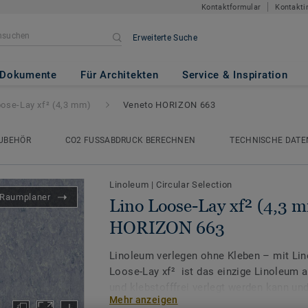
Kontaktformular
Kontakti
Erweiterte Suche
f² (4,3 mm)
- Veneto HORIZON
Dokumente
Für Architekten
Service & Inspiration
oose-Lay xf² (4,3 mm)
Veneto HORIZON 663
UBEHÖR
CO2 FUSSABDRUCK BERECHNEN
TECHNISCHE DATE
Linoleum
|
Circular Selection
Raumplaner
Lino Loose-Lay xf² (4,3 
HORIZON 663
Linoleum verlegen ohne Kleben – mit Lin
Loose-Lay xf² ist das einzige Linoleum a
und klebstofffrei verlegt werden kann und
Mehr anzeigen
frequentierte Bereiche im gewerblichen u