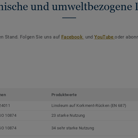
nische und umweltbezogene 
en Stand. Folgen Sie uns auf
Facebook
und
YouTube
oder abonn
men
Produktwerte
24011
Linoleum auf Korkment-Rücken (EN 687)
SO 10874
23 starke Nutzung
SO 10874
34 sehr starke Nutzung