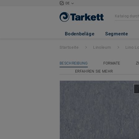
DE
Lino Loose-Lay x
Bodenbeläge
Segmente
Startseite
Linoleum
Lino L
BESCHREIBUNG
FORMATE
Z
ERFAHREN SIE MEHR