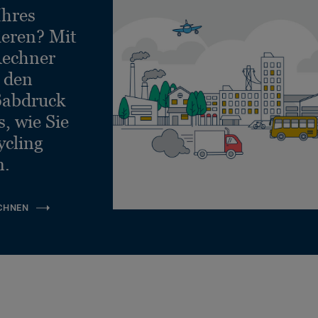
Ihres
ieren? Mit
echner
e den
ßabdruck
, wie Sie
ycling
n.
CHNEN