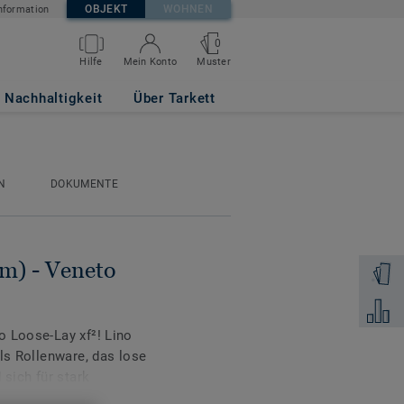
OBJEKT
WOHNEN
nformation
0
Muster
Hilfe
Mein Konto
 663
Nachhaltigkeit
Über Tarkett
N
DOKUMENTE
mm) - Veneto
Muster 
Zum Ver
o Loose-Lay xf²! Lino
ls Rollenware, das lose
 sich für stark
nd öffentlichen Bereich,