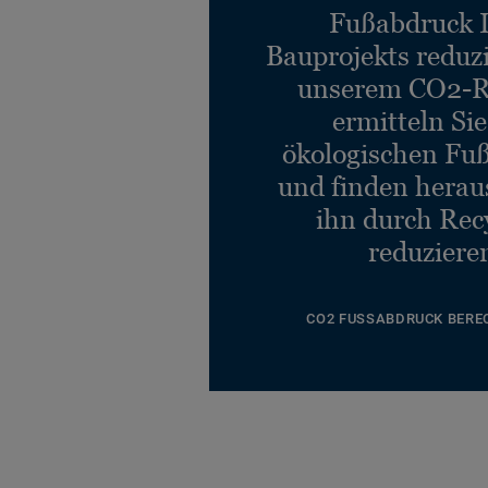
Fußabdruck 
Bauprojekts reduz
unserem CO2-R
ermitteln Si
ökologischen Fu
und finden heraus
ihn durch Rec
reduziere
CO2 FUSSABDRUCK BERE