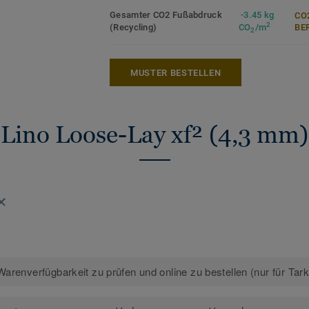
Gesamter CO2 Fußabdruck
-3.45 kg
CO
2
(Recycling)
CO
/m
ER
2
MUSTER BESTELLEN
Lino Loose-Lay xf² (4,3 mm)
arenverfügbarkeit zu prüfen und online zu bestellen (nur für Tar