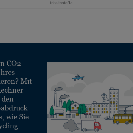
Inhaltsstoffe
en CO2
Ihres
ieren? Mit
echner
e den
ßabdruck
, wie Sie
ycling