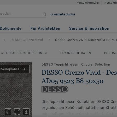
Kontaktformular
Kontakti
Erweiterte Suche
vid
- Desso Grezzo Vivid AD05 
Dokumente
Für Architekten
Service & Inspiration
DESSO Grezzo Vivid
Desso Grezzo Vivid AD05 9523 B8 50
O2 FUSSABDRUCK BERECHNEN
TECHNISCHE DATEN
DOKUM
DESSO Teppichfliesen
|
Circular Selection
Raumplaner
DESSO Grezzo Vivid - Des
AD05 9523 B8 50x50
Die Teppichfliesen Kollektion DESSO Grez
organischen Schönheit natürlicher Struk
reichhaltigen Pigmenten inspiriert, die in