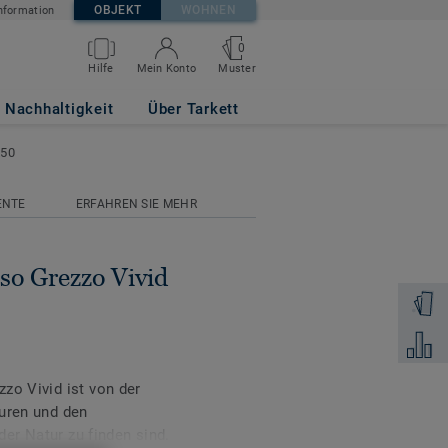
OBJEKT
WOHNEN
nformation
0
Muster
Hilfe
Mein Konto
9523 B8 50x50
Nachhaltigkeit
Über Tarkett
x50
ENTE
ERFAHREN SIE MEHR
so Grezzo Vivid
Muster 
Zum Ver
zo Vivid ist von der
turen und den
 der Natur zu finden sind.