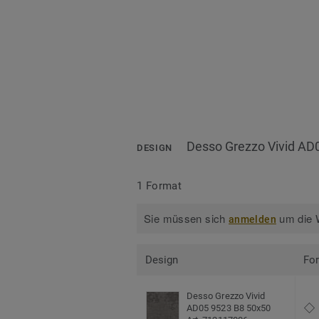
Desso Grezzo Vivid AD
DESIGN
1 Format
Sie müssen sich
um die W
anmelden
Design
Fo
Desso Grezzo Vivid
AD05 9523 B8 50x50