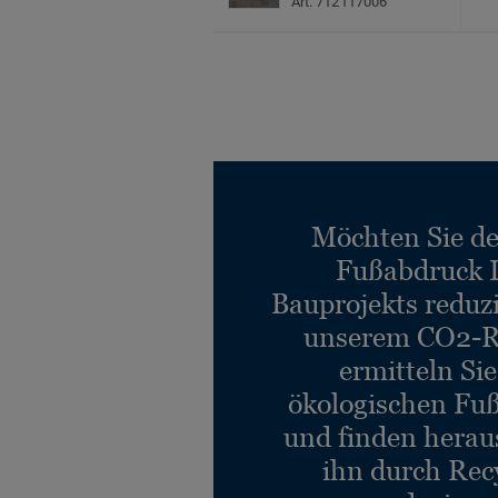
Art. 712117006
Möchten Sie d
Fußabdruck 
Bauprojekts reduz
unserem CO2-R
ermitteln Si
ökologischen Fu
und finden heraus
ihn durch Rec