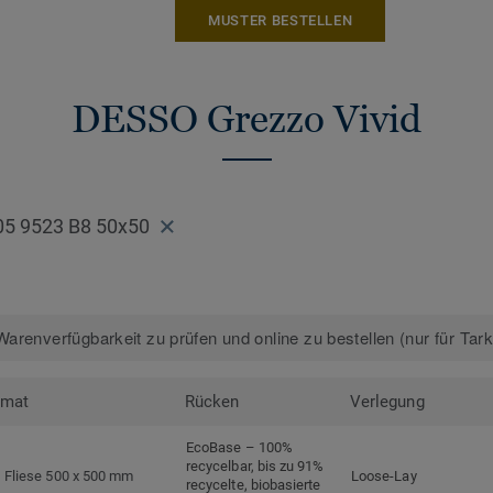
MUSTER BESTELLEN
Mehr über DESSO Teppichfliesen erfahre
DESSO Grezzo Vivid
05 9523 B8 50x50
arenverfügbarkeit zu prüfen und online zu bestellen (nur für Tar
rmat
Rücken
Verlegung
EcoBase – 100%
recycelbar, bis zu 91%
Fliese 500 x 500 mm
Loose-Lay
recycelte, biobasierte