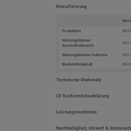
Klassifizierung
Nor
Produktart
EN I
Nutzungsklasse
ISO 
Geschäftsbereich
Nutzungsklasse Industrie
ISO 
Bindemittelgehalt
EN I
Technische Merkmale
CE Konformitätserklärung
Leistungsmerkmale
Nachhaltigkeit, Umwelt & Innenrauml