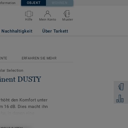
OBJEKT
WOHNEN
nformation
0
Muster
Hilfe
Mein Konto
 0939
Nachhaltigkeit
Über Tarkett
ENTE
ERFAHREN SIE MEHR
ular Selection
minent DUSTY
Muster 
Zum Ver
rhöht den Komfort unter
um 16 dB. Dies macht ihn
che, in denen eine