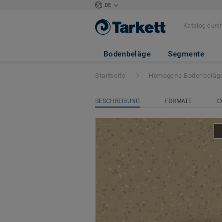
DE
iQ Eminent Acous
Bodenbeläge
Segmente
Startseite
Homogene Bodenbeläg
BESCHREIBUNG
FORMATE
C