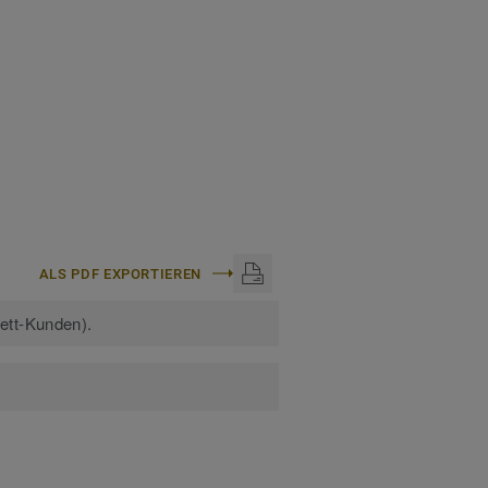
e erfahren:
Homogene
ALS PDF EXPORTIEREN
kett-Kunden).