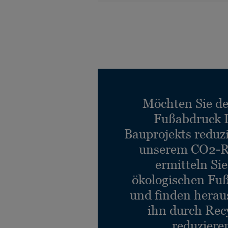
Möchten Sie d
Fußabdruck 
Bauprojekts reduz
unserem CO2-R
ermitteln Si
ökologischen Fu
und finden heraus
ihn durch Rec
reduziere