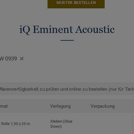
MUSTER BESTELLEN
Mehr über unsere homogenen Bodenbeläg
Bodenbeläge
iQ Eminent Acoustic
W 0939
arenverfügbarkeit zu prüfen und online zu bestellen (nur für Tar
rmat
Verlegung
Verpackung
Kleben (Glue
Rolle 1,95 x 25 m
Down)