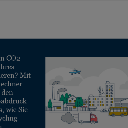
en CO2
Ihres
ieren? Mit
echner
e den
ßabdruck
, wie Sie
ycling
n.