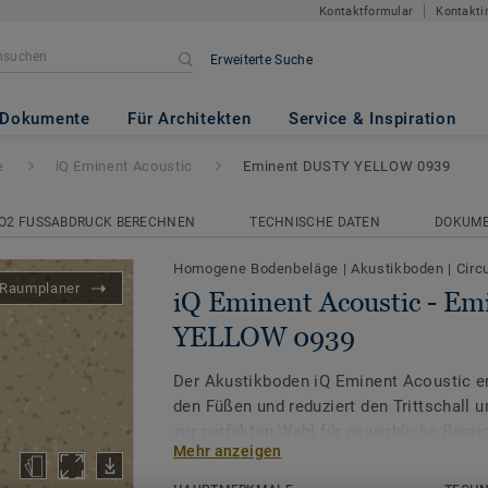
Kontaktformular
Kontakti
Erweiterte Suche
tic
- Eminent DUSTY YELLOW
Dokumente
Für Architekten
Service & Inspiration
e
iQ Eminent Acoustic
Eminent DUSTY YELLOW 0939
O2 FUSSABDRUCK BERECHNEN
TECHNISCHE DATEN
DOKUM
Homogene Bodenbeläge
|
Akustikboden
|
Circ
Raumplaner
iQ Eminent Acoustic - E
YELLOW 0939
Der Akustikboden iQ Eminent Acoustic e
den Füßen und reduziert den Trittschall 
zur perfekten Wahl für gewerbliche Berei
Mehr anzeigen
Geräuschreduzierung erforderlich ist.