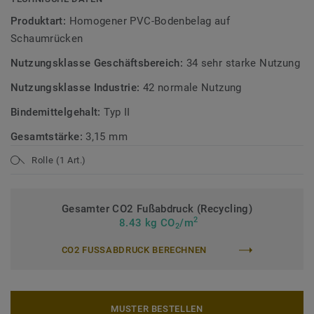
Teil unserer
Tarkett Circular Selection
, unseren
Produktart:
Homogener PVC-Bodenbelag auf
nachhaltigen und kreislauffähigen
Schaumrücken
Bodenbelagskollektionen. Recyclingfähig auch nach dem
Nutzungsklasse Geschäftsbereich:
34 sehr starke Nutzung
Gebrauch.
Nutzungsklasse Industrie:
42 normale Nutzung
Mehr über unsere homogenen Bodenbeläge erfahren:
Bindemittelgehalt:
Typ II
Homogene Bodenbeläge
Gesamtstärke:
3,15 mm
Rolle (1 Art.)
Gesamter CO2 Fußabdruck (Recycling)
2
8.43 kg CO
/m
2
CO2 FUSSABDRUCK BERECHNEN
MUSTER BESTELLEN