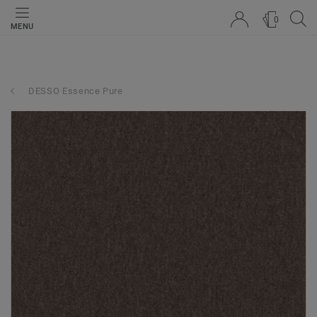
0
MENU
DESSO Essence Pure