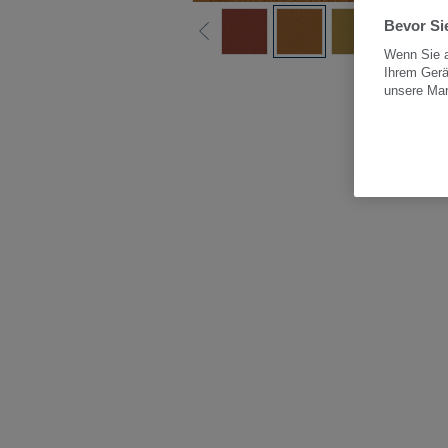
Bevor Sie
Wenn Sie a
Ihrem Gerä
Alle
unsere Ma