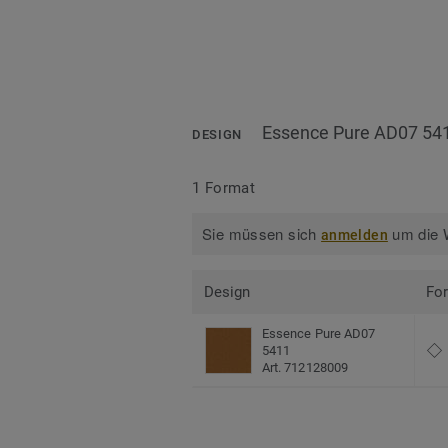
Essence Pure AD07 54
DESIGN
1 Format
Sie müssen sich
um die W
anmelden
Design
Fo
Essence Pure AD07
5411
Art. 712128009