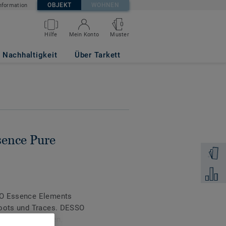
OBJEKT
WOHNEN
nformation
0
Muster
Hilfe
Mein Konto
Nachhaltigkeit
Über Tarkett
sence Pure
Muster 
Zum Ver
SO Essence Elements
Roots und Traces. DESSO
iger Akzentfarben,