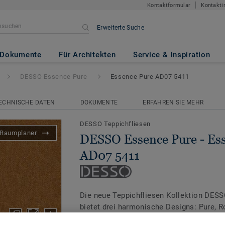
Kontaktformular
Kontakti
Erweiterte Suche
ure
- Essence Pure AD07 5411
Dokumente
Für Architekten
Service & Inspiration
DESSO Essence Pure
Essence Pure AD07 5411
ECHNISCHE DATEN
DOKUMENTE
ERFAHREN SIE MEHR
DESSO Teppichfliesen
Raumplaner
DESSO Essence Pure - Es
AD07 5411
Die neue Teppichfliesen Kollektion DES
bietet drei harmonische Designs: Pure, 
Essence Pure besitzt eine Palette lebend