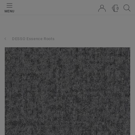
0
MENU
DESSO Essence Roots