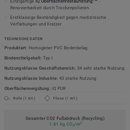
Einzigartige
iQ Oberflächenrestaurierung
-
Renovierbarkeit durch Trockenpolieren
Ideal für hoch frequentierte Bereiche überzeugt iQ Motion
durch außergewöhnliche Strapazierfähigkeit und minimalen
Erstklassige Beständigkeit gegen medizinische
Pflegeaufwand. Dank der einzigartigen iQ
Verfärbungen und Kratzer
Oberflächenrestaurierung kann der Boden durch
Trockenpolieren aufgefrischt werden – ganz ohne
TECHNISCHE DATEN
temporäre Beschichtungen oder Polituren. Das sorgt für
Produktart:
Homogener PVC Bodenbelag
eine dauerhaft hochwertige Optik und reduzierte
Lebenszykluskosten.
Bindemittelgehalt:
Typ I
Nutzungsklasse Geschäftsbereich:
34 sehr starke Nutzung
iQ Motion ist auch als Akustikvariante iQ Motion Acoustic
mit integrierter Trittschalldämmung verfügbar.
Nutzungsklasse Industrie:
43 starke Nutzung
Oberflächenvergütung:
iQ PUR
Diese Kollektion ist Teil unserer
Circular Selection
.
Rolle (1 Art.)
Fliese (1 Art.)
Mehr über unsere homogenen Bodenbeläge erfahren:
Homogene Bodenbeläge
Gesamter CO2 Fußabdruck (Recycling)
2
1.81 kg CO
/m
2