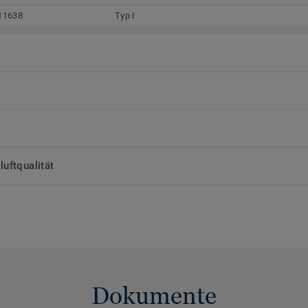
11638
Typ I
uftqualität
Dokumente