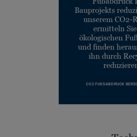
Fußabdruck 
Bauprojekts reduz
unserem CO2-R
ermitteln Si
ökologischen Fu
und finden heraus
ihn durch Rec
reduziere
CO2 FUSSABDRUCK BERE