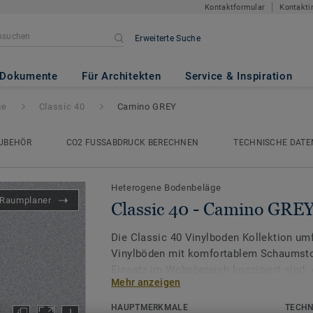
Kontaktformular
Kontakti
Erweiterte Suche
no GREY
Dokumente
Für Architekten
Service & Inspiration
ge
Classic 40
Camino GREY
UBEHÖR
CO2 FUSSABDRUCK BERECHNEN
TECHNISCHE DATE
Heterogene Bodenbeläge
Raumplaner
Classic 40 - Camino GRE
Die Classic 40 Vinylboden Kollektion umf
Vinylböden mit komfortablem Schaumstof
Einsatz im Wohnbereich konzipiert sind. 
Mehr anzeigen
Kollektion eignet sie sich ideal für star
Eingangsbereiche, Flure oder Wohnzimme
HAUPTMERKMALE
TECHN