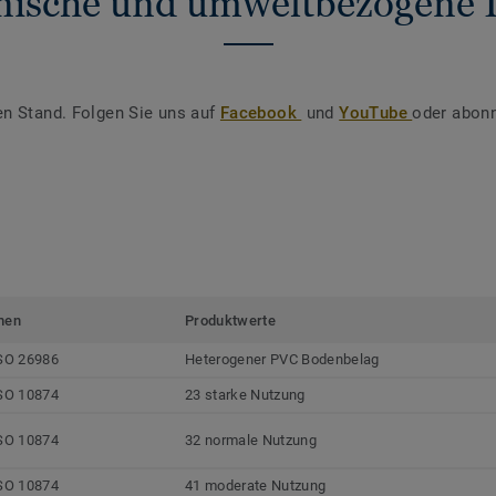
nische und umweltbezogene 
en Stand. Folgen Sie uns auf
Facebook
und
YouTube
oder abonn
men
Produktwerte
SO 26986
Heterogener PVC Bodenbelag
SO 10874
23 starke Nutzung
SO 10874
32 normale Nutzung
SO 10874
41 moderate Nutzung