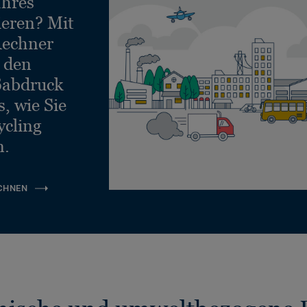
Ihres
ieren? Mit
echner
e den
ßabdruck
, wie Sie
ycling
n.
CHNEN