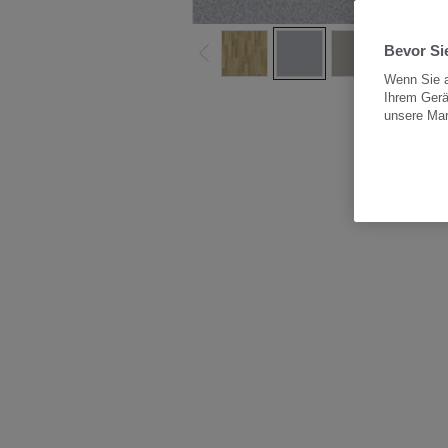
Bevor Sie
Wenn Sie a
Ihrem Gerä
Alle
unsere Ma