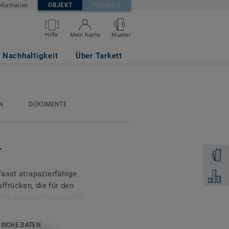
OBJEKT
WOHNEN
nformation
0
Muster
Hilfe
Mein Konto
Nachhaltigkeit
Über Tarkett
N
DOKUMENTE
Y
Muster 
asst strapazierfähige
Zum Ver
frücken, die für den
Als semi-professionelle
k frequentierte Räume wie
r.
ISCHE DATEN