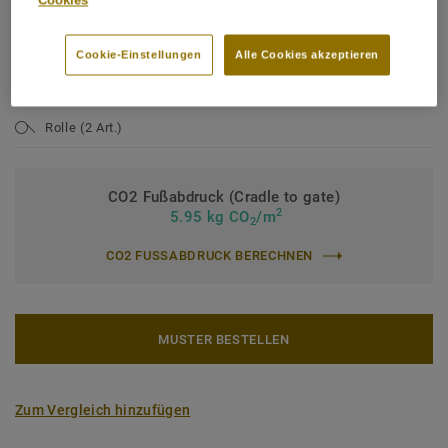
Cookies
Nutzungsklasse Industrie:
43 starke Nutzung
Cookie-Einstellungen
Alle Cookies akzeptieren
Bindemittelgehalt:
Typ I
Nutzschichtdicke:
0,70 mm
Rolle (2 Art.)
CO2 Fußabdruck (Cradle to gate)
2
5.95 kg CO
/m
2
CO2 FUSSABDRUCK BERECHNEN
MUSTER BESTELLEN
Zum Vergleich hinzufügen