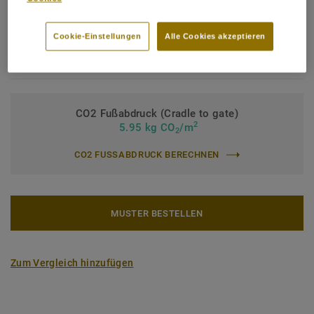
Bindemittelgehalt:
Typ I
Cookie-Einstellungen
Alle Cookies akzeptieren
Nutzschichtdicke:
0,70 mm
Rolle (2 Art.)
CO2 Fußabdruck (Cradle to gate)
2
5.95 kg CO
/m
2
CO2 FUSSABDRUCK BERECHNEN
MUSTER BESTELLEN
Zum Vergleich hinzufügen