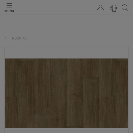
0
MENU
Ruby 70