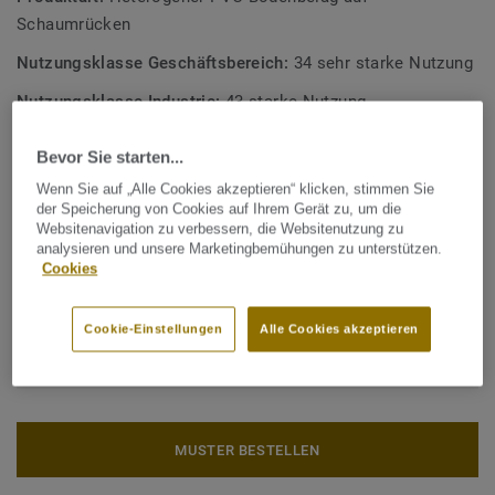
Schaumrücken
Nutzungsklasse Geschäftsbereich:
34 sehr starke Nutzung
Nutzungsklasse Industrie:
43 starke Nutzung
Bindemittelgehalt:
Typ I
Bevor Sie starten...
Gesamtstärke:
2,50 mm
Wenn Sie auf „Alle Cookies akzeptieren“ klicken, stimmen Sie
der Speicherung von Cookies auf Ihrem Gerät zu, um die
Rolle (3 Art.)
Websitenavigation zu verbessern, die Websitenutzung zu
analysieren und unsere Marketingbemühungen zu unterstützen.
Cookies
CO2 Fußabdruck (Cradle to gate)
2
5.95 kg CO
/m
2
Cookie-Einstellungen
Alle Cookies akzeptieren
CO2 FUSSABDRUCK BERECHNEN
MUSTER BESTELLEN