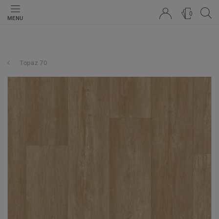
0
MENU
Topaz 70