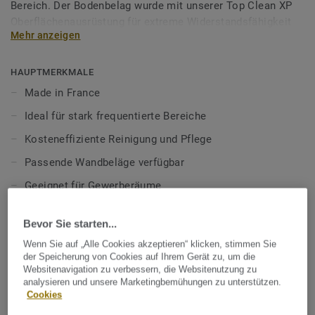
Bereich. Der Bodenbelag wurde mit unserer Top Clean XP
Oberflächenausrüstung für extreme Widerstandsfähigkeit
Mehr anzeigen
und kosteneffiziente Reinigung ausgestattet und ist
lebenslang einpflegefrei.
HAUPTMERKMALE
Mehr über unsere heterogenen Bodenbeläge erfahren:
Made in France
Heterogene Bodenbeläge
Ideal für stark frequentierte Bereiche
Kosteneffiziente Reinigung und Pflege
Passende Wandbeläge verfügbar
Geeignet für Gewerberäume
100% phthalatfrei
Bevor Sie starten...
TECHNISCHE DATEN
Wenn Sie auf „Alle Cookies akzeptieren“ klicken, stimmen Sie
der Speicherung von Cookies auf Ihrem Gerät zu, um die
Produktart:
Heterogener PVC Bodenbelag
Websitenavigation zu verbessern, die Websitenutzung zu
analysieren und unsere Marketingbemühungen zu unterstützen.
Nutzungsklasse Geschäftsbereich:
34 sehr starke Nutzung
Cookies