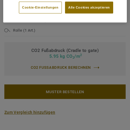
Nutzungsklasse Industrie:
43 starke Nutzung
Cookie-Einstellungen
Alle Cookies akzeptieren
Bindemittelgehalt:
Typ I
Nutzschichtdicke:
0,80 mm
Rolle (1 Art.)
CO2 Fußabdruck (Cradle to gate)
2
5.95 kg CO
/m
2
CO2 FUSSABDRUCK BERECHNEN
MUSTER BESTELLEN
Zum Vergleich hinzufügen