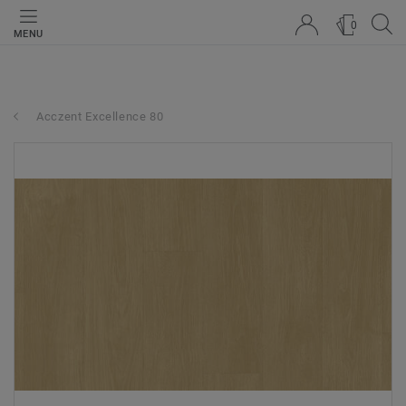
0
MENU
Acczent Excellence 80