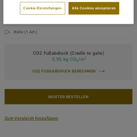
Nutzungsklasse Industrie:
43 starke Nutzung
Cookie-Einstellungen
Alle Cookies akzeptieren
Bindemittelgehalt:
Typ I
Nutzschichtdicke:
0,80 mm
Rolle (1 Art.)
CO2 Fußabdruck (Cradle to gate)
2
5.95 kg CO
/m
2
CO2 FUSSABDRUCK BERECHNEN
MUSTER BESTELLEN
Zum Vergleich hinzufügen