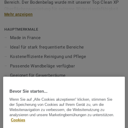
Bereich. Der Bodenbelag wurde mit unserer Top Clean XP
Oberflächenausrüstung für extreme Widerstandsfähigkeit
Mehr anzeigen
und kosteneffiziente Reinigung ausgestattet und ist
lebenslang einpflegefrei.
HAUPTMERKMALE
Mehr über unsere heterogenen Bodenbeläge erfahren:
Made in France
Heterogene Bodenbeläge
Ideal für stark frequentierte Bereiche
Kosteneffiziente Reinigung und Pflege
Passende Wandbeläge verfügbar
Geeignet für Gewerberäume
100% phthalatfrei
Bevor Sie starten...
TECHNISCHE DATEN
Wenn Sie auf „Alle Cookies akzeptieren“ klicken, stimmen Sie
der Speicherung von Cookies auf Ihrem Gerät zu, um die
Produktart:
Heterogener PVC Bodenbelag
Websitenavigation zu verbessern, die Websitenutzung zu
analysieren und unsere Marketingbemühungen zu unterstützen.
Nutzungsklasse Geschäftsbereich:
34 sehr starke Nutzung
Cookies