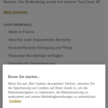
Bereich. Der Bodenbelag wurde mit unserer Top Clean XP
Oberflächenausrüstung für extreme Widerstandsfähigkeit
Mehr anzeigen
und kosteneffiziente Reinigung ausgestattet und ist
lebenslang einpflegefrei.
HAUPTMERKMALE
Mehr über unsere heterogenen Bodenbeläge erfahren:
Made in France
Heterogene Bodenbeläge
Ideal für stark frequentierte Bereiche
Kosteneffiziente Reinigung und Pflege
Passende Wandbeläge verfügbar
Geeignet für Gewerberäume
100% phthalatfrei
Bevor Sie starten...
TECHNISCHE DATEN
Wenn Sie auf „Alle Cookies akzeptieren“ klicken, stimmen Sie
der Speicherung von Cookies auf Ihrem Gerät zu, um die
Produktart:
Heterogener PVC Bodenbelag
Websitenavigation zu verbessern, die Websitenutzung zu
analysieren und unsere Marketingbemühungen zu unterstützen.
Nutzungsklasse Geschäftsbereich:
34 sehr starke Nutzung
Cookies