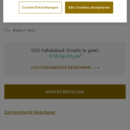
Nutzungsklasse Industrie:
43 starke Nutzung
Cookie-Einstellungen
Alle Cookies akzeptieren
Bindemittelgehalt:
Typ I
Nutzschichtdicke:
0,80 mm
Rolle (1 Art.)
CO2 Fußabdruck (Cradle to gate)
2
5.95 kg CO
/m
2
CO2 FUSSABDRUCK BERECHNEN
MUSTER BESTELLEN
Zum Vergleich hinzufügen