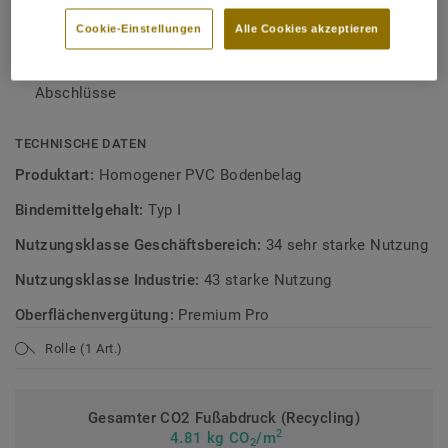
Bodenbelagskollektionen. Recyclingfähig auch nach dem
Premium Pro Oberfläche für leichtere Reinigung und
Gebrauch.
Cookie-Einstellungen
Alle Cookies akzeptieren
erhöhte Widerstandsfähigkeit
Farblich abgestimmte Schweißschnüre für perfekte
Mehr über unsere homogenen Bodenbeläge erfahren:
Abschlüsse
Homogene Bodenbeläge
TECHNISCHE DATEN
Produktart:
Homogener PVC Bodenbelag
Bindemittelgehalt:
Typ I
Nutzungsklasse Geschäftsbereich:
34 sehr starke Nutzung
Nutzungsklasse Industrie:
43 starke Nutzung
Oberflächenvergütung:
Premium Pro
Rolle (1 Art.)
Gesamter CO2 Fußabdruck (Recycling)
2
4.81 kg CO
/m
2