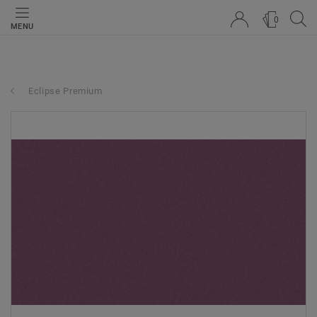
0
MENU
Eclipse Premium