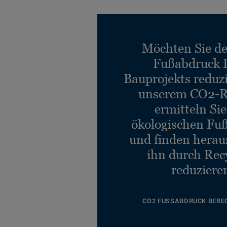
Möchten Sie d
Fußabdruck 
Bauprojekts reduz
unserem CO2-R
ermitteln Si
ökologischen Fu
und finden heraus
ihn durch Rec
reduziere
CO2 FUSSABDRUCK BERE