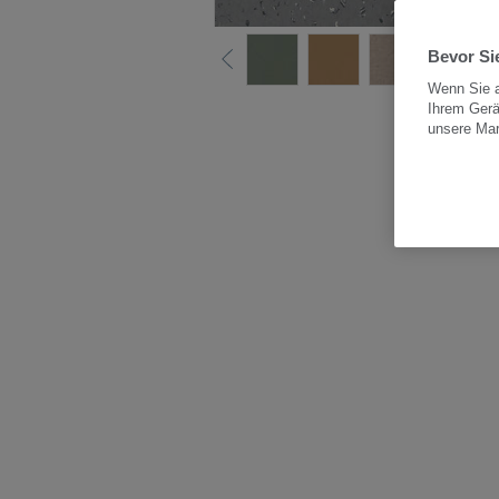
Bevor Sie
Wenn Sie a
Ihrem Gerä
Alle
unsere Ma