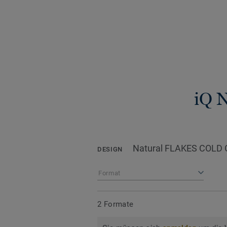
iQ N
Natural FLAKES COLD 
DESIGN
Format
2 Formate