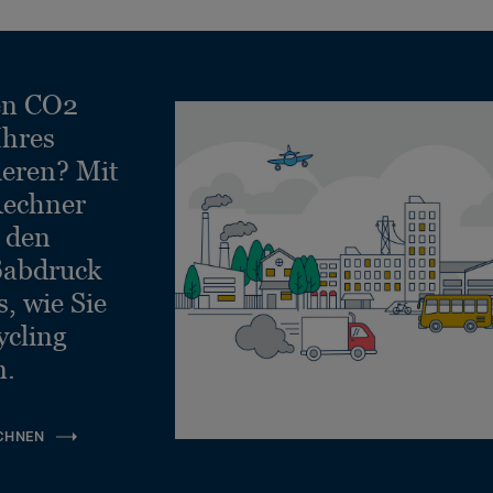
en CO2
Ihres
ieren? Mit
echner
e den
ßabdruck
, wie Sie
ycling
n.
CHNEN