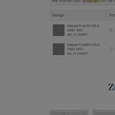
Sie müssen sich
um die W
anmelden
Design
Fo
Natural FLAKES COLD
GREY 0057
Art. 21103057
Natural FLAKES COLD
GREY 0057
Art. 21104057
Z
Unterlagsmaterial (3)
Schweißschn