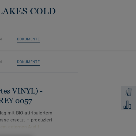
 FLAKES COLD
N
DOKUMENTE
LD GREY 0057
N
DOKUMENTE
rtes VINYL) -
Muster 
REY 0057
Zum Ver
lag mit BIO-attribuiertem
sse ersetzt – produziert
nem externen Audit
phthalatfreien