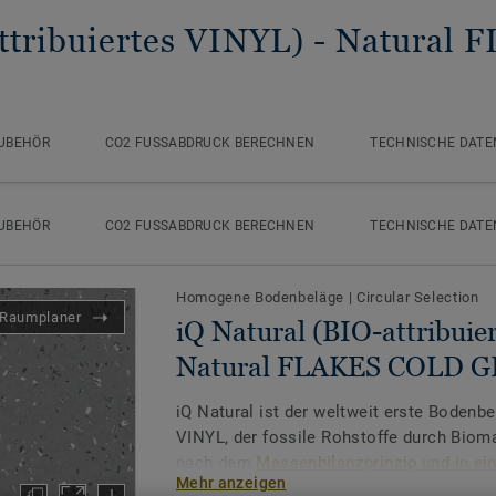
ttribuiertes VINYL)
- Natural
UBEHÖR
CO2 FUSSABDRUCK BERECHNEN
TECHNISCHE DATE
e
iQ Natural (BIO-attribuiertes VINYL)
Natural FLAKES CO
UBEHÖR
CO2 FUSSABDRUCK BERECHNEN
TECHNISCHE DATE
Homogene Bodenbeläge
|
Circular Selection
Raumplaner
iQ Natural (BIO-attribuie
Natural FLAKES COLD G
iQ Natural ist der weltweit erste Bodenbe
VINYL, der fossile Rohstoffe durch Bioma
nach dem
Massenbilanzprinzip und in ei
Mehr anzeigen
zertifiziert. Er enthält einen natürlichen, 