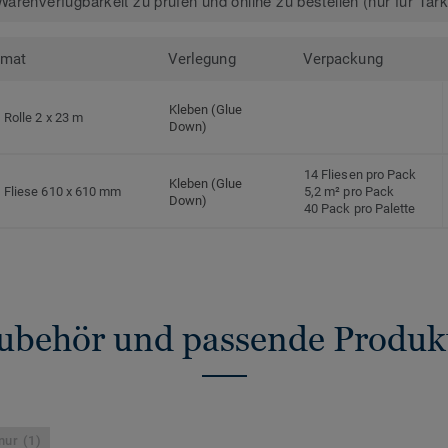
arenverfügbarkeit zu prüfen und online zu bestellen (nur für Tar
rmat
Verlegung
Verpackung
Kleben (Glue
Rolle 2 x 23 m
Down)
14 Fliesen pro Pack
Kleben (Glue
Fliese 610 x 610 mm
5,2 m² pro Pack
Down)
40 Pack pro Palette
ubehör und passende Produk
ur (1)