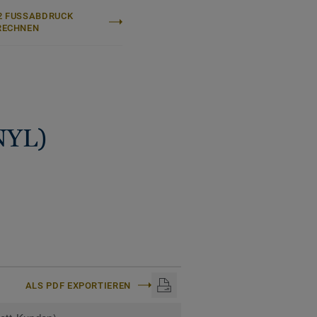
 FUSSABDRUCK B
ECHNEN
Q Natural Acoustic
nseren nachhaltigen und
n. Recyclingfähig auch
INYL)
e erfahren:
Homogene
(Lebenszyklus ohne
Vergleich zur
ALS PDF EXPORTIEREN