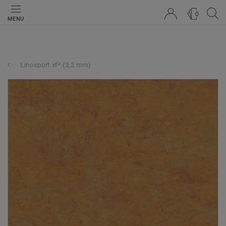
0
MENU
Linosport xf² (3,2 mm)