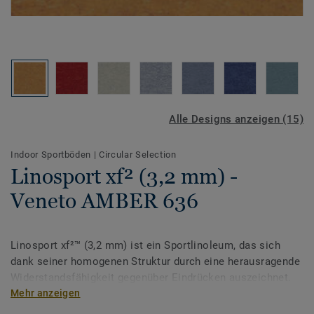
Alle Designs anzeigen (15)
Indoor Sportböden
|
Circular Selection
Linosport xf² (3,2 mm) -
Veneto AMBER 636
Linosport xf²™ (3,2 mm) ist ein Sportlinoleum, das sich
dank seiner homogenen Struktur durch eine herausragende
Widerstandsfähigkeit gegenüber Eindrücken auszeichnet.
Der Linoleum Sportboden wird werkseitig mit unserer
Mehr anzeigen
einzigartigen xf²-Oberflächenausrüstung versehen, die für