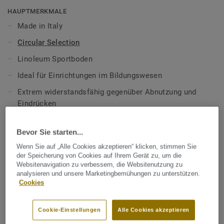
extreme Widerstandsfähigkeit, einfache Reinigung und
HAUPTMERKMALE
kosteneffiziente Pflege sorgt.
Made in Italy
Teil unserer
Tarkett Circular Selection
, unseren
Circular Selection
nachhaltigen und kreislauffähigen
Linoleum Sportboden
Bodenbelagskollektionen. Recyclingfähig auch nach dem
Ideal für Einrichtungen im Bildungswesen
Gebrauch.
Extrem widerstandsfähig gegenüber Abnutzung und
Mehr über unsere Indoor Sportböden erfahren:
Indoor
Eindrücken
Sportböden
Kosteneffiziente Reinigung und Pflege
Bevor Sie starten...
TECHNISCHE DATEN
Wenn Sie auf „Alle Cookies akzeptieren“ klicken, stimmen Sie
der Speicherung von Cookies auf Ihrem Gerät zu, um die
Produktart:
Mehrzweck-Sporthallenböden (EN 14904)
Websitenavigation zu verbessern, die Websitenutzung zu
analysieren und unsere Marketingbemühungen zu unterstützen.
Qualität & Umwelt Zertifizierungen:
ISO 14001
Cookies
Oberflächenvergütung:
xf²™
Cookie-Einstellungen
Alle Cookies akzeptieren
Gesamtstärke:
3,20 mm