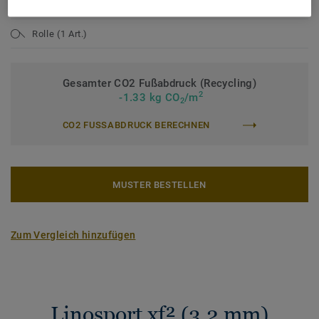
Flächengewicht:
3800 g/m²
Rolle (1 Art.)
Gesamter CO2 Fußabdruck (Recycling)
2
-1.33 kg CO
/m
2
CO2 FUSSABDRUCK BERECHNEN
MUSTER BESTELLEN
Zum Vergleich hinzufügen
Linosport xf² (3,2 mm)